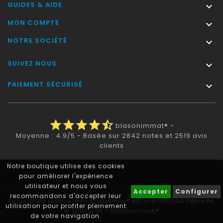
GUIDES & AIDE

MON COMPTE

NOTRE SOCIÉTÉ

SUIVEZ NOUS

PAIEMENT SÉCURISÉ

star
star
star
star
star_half
blasonimmat®
-
Moyenne :
4.9
/
5
- Basée sur
2842
notes et
2519
avis
clients
Notre boutique utilise des cookies
pour améliorer l'expérience
utilisateur et nous vous
Accepter
Configurer
recommandons d'accepter leur
Autocollant plaque immatriculation® est une marque déposée.
utilisation pour profiter pleinement
© 2011-2026 - blasonimmat®
de votre navigation.