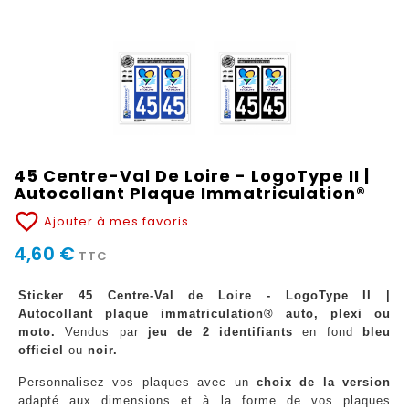
45 Centre-Val De Loire - LogoType II |
Autocollant Plaque Immatriculation®
favorite_border
Ajouter à mes favoris
4,60 €
TTC
Sticker 45 Centre-Val de Loire - LogoType II |
Autocollant plaque immatriculation® auto, plexi ou
moto.
Vendus par
jeu de 2 identifiants
en fond
bleu
officiel
ou
noir.
Personnalisez vos plaques avec un
choix de la version
adapté aux dimensions et à la forme de vos plaques