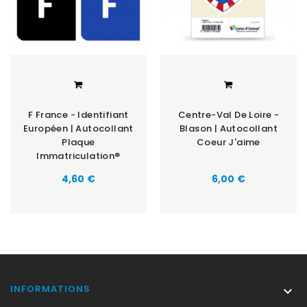
F France - Identifiant
Centre-Val De Loire -
Européen | Autocollant
Blason | Autocollant
Plaque
Coeur J'aime
Immatriculation®
Prix
Prix
4,60 €
6,00 €
INFORMATIONS
