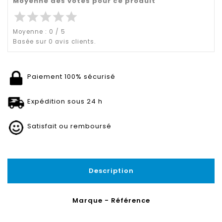
Moyenne des votes pour ce produit
star
star
star
star
star
Moyenne :
0
/
5
Basée sur
0
avis clients.
Paiement 100% sécurisé
Expédition sous 24 h
Satisfait ou remboursé
Description
Marque - Référence