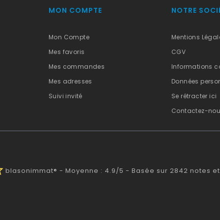
MON COMPTE
NOTRE SOCI
Mon Compte
Mentions Légal
Mes favoris
CGV
Mes commandes
Informations c
Mes adresses
Données person
Suivi invité
Se rétracter ici
Contactez-no
alf
blasonimmat®
-
Moyenne :
4.9
/
5
- Basée sur
2842
notes et