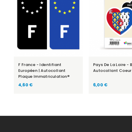
F France - Identifiant
Pays De La Loire - 
Européen | Autocollant
Autocollant Coeur
Plaque Immatriculation®
Prix
Prix
4,60 €
6,00 €