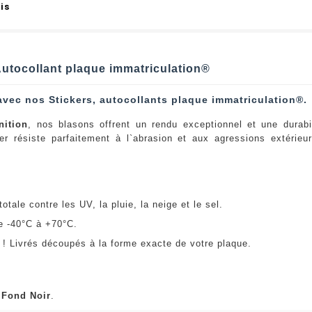
is
 Autocollant plaque immatriculation®
avec nos Stickers, autocollants plaque immatriculation®.
nition
, nos blasons offrent un rendu exceptionnel et une durabi
er résiste parfaitement à l`abrasion et aux agressions extérie
:
otale contre les UV, la pluie, la neige et le sel.
e -40°C à +70°C.
! Livrés découpés à la forme exacte de votre plaque.
u
Fond Noir
.