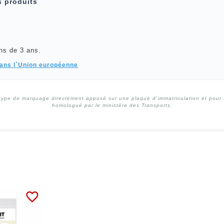
s produits
ns de 3 ans.
dans l`Union européenne
type de marquage directement apposé sur une plaque d`immatriculation et pour un
homologué par le ministère des Transports.
favorite_border