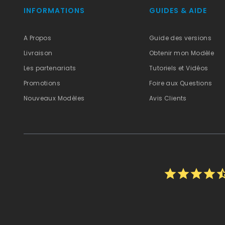
INFORMATIONS
GUIDES & AIDE
A Propos
Guide des versions
Livraison
Obtenir mon Modèle
Les partenariats
Tutoriels et Vidéos
Promotions
Foire aux Questions
Nouveaux Modèles
Avis Clients
star
star
star
star
star_h