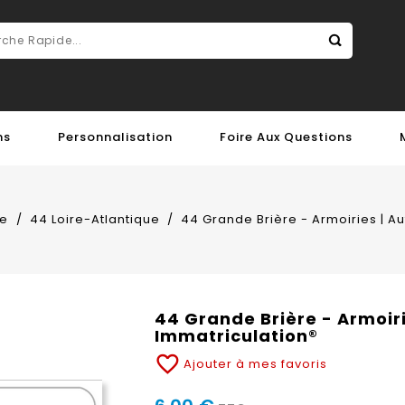
ns
Personnalisation
Foire Aux Questions
re
44 Loire-Atlantique
44 Grande Brière - Armoiries | A
44 Grande Brière - Armoiri
Immatriculation®
favorite_border
Ajouter à mes favoris