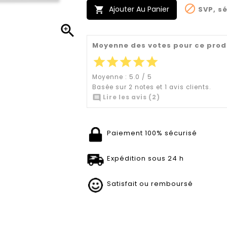

Ajouter Au Panier
SVP, sé


Moyenne des votes pour ce prod
star
star
star
star
star
Moyenne :
5.0
/
5
Basée sur
2
notes et
1
avis clients.

Lire les avis (2)
Paiement 100% sécurisé
Expédition sous 24 h
Satisfait ou remboursé