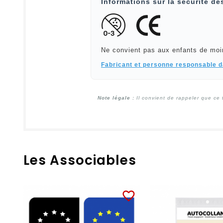
Informations sur la sécurité de
Ne convient pas aux enfants de moi
Fabricant et personne responsable 
Note légale :
Il convient de rappeler que ce 
Les Associables
favorite_border