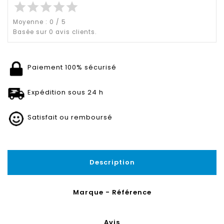
star
star
star
star
star
Moyenne :
0
/
5
Basée sur
0
avis clients.
Paiement 100% sécurisé
Expédition sous 24 h
Satisfait ou remboursé
Description
Marque - Référence
Avis