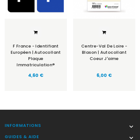
F France - Identifiant
Centre-Val De Loire -
Européen | Autocollant
Blason | Autocollant
Plaque
Coeur J'aime
Immatriculation®
Prix
Prix
4,60 €
6,00 €
INFORMATIONS

GUIDES & AIDE
