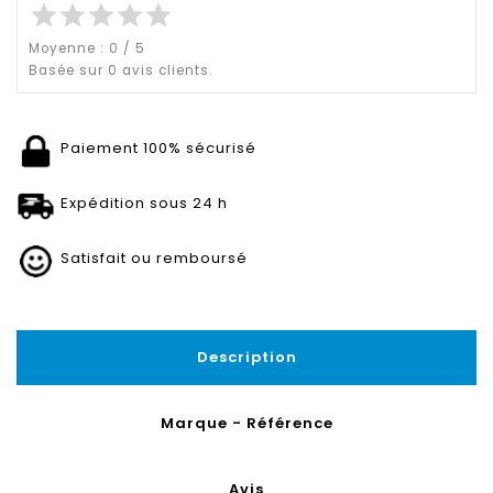
star
star
star
star
star
Moyenne :
0
/
5
Basée sur
0
avis clients.
Paiement 100% sécurisé
Expédition sous 24 h
Satisfait ou remboursé
Description
Marque - Référence
Avis