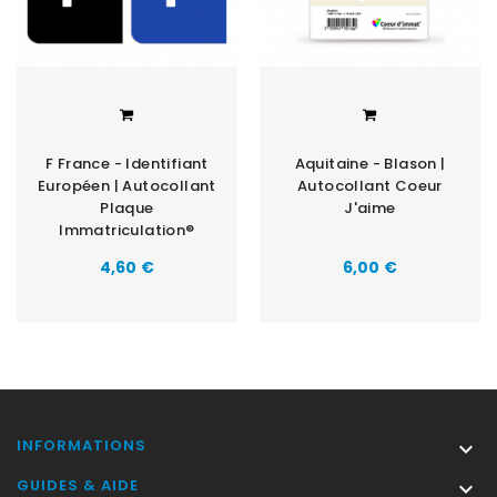
F France - Identifiant
Aquitaine - Blason |
Européen | Autocollant
Autocollant Coeur
Plaque
J'aime
Immatriculation®
Prix
Prix
4,60 €
6,00 €
INFORMATIONS

GUIDES & AIDE
