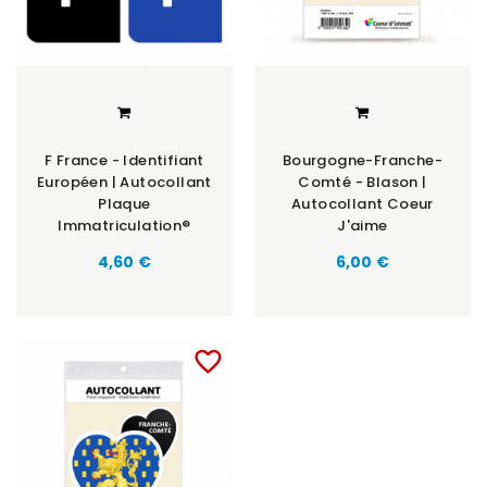
F France - Identifiant
Bourgogne-Franche-
Européen | Autocollant
Comté - Blason |
Plaque
Autocollant Coeur
Immatriculation®
J'aime
Prix
Prix
4,60 €
6,00 €
favorite_border