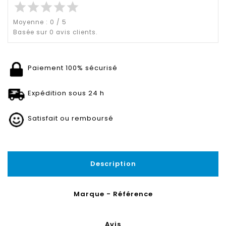
star
star
star
star
star
Moyenne :
0
/
5
Basée sur
0
avis clients.
Paiement 100% sécurisé
Expédition sous 24 h
Satisfait ou remboursé
Description
Marque - Référence
Avis