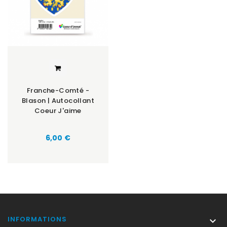
Franche-Comté -
Blason | Autocollant
Coeur J'aime
Prix
6,00 €
INFORMATIONS
