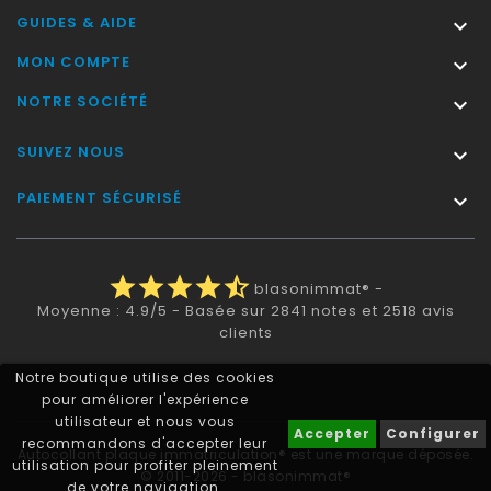
GUIDES & AIDE

MON COMPTE

NOTRE SOCIÉTÉ

SUIVEZ NOUS

PAIEMENT SÉCURISÉ

star
star
star
star
star_half
blasonimmat®
-
Moyenne :
4.9
/
5
- Basée sur
2841
notes et
2518
avis
clients
Notre boutique utilise des cookies
pour améliorer l'expérience
utilisateur et nous vous
Accepter
Configurer
recommandons d'accepter leur
Autocollant plaque immatriculation® est une marque déposée.
utilisation pour profiter pleinement
© 2011-2026 - blasonimmat®
de votre navigation.