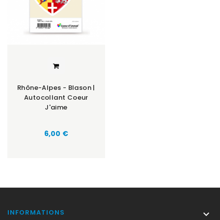
Rhône-Alpes - Blason |
Autocollant Coeur
J'aime
Prix
6,00 €
INFORMATIONS
