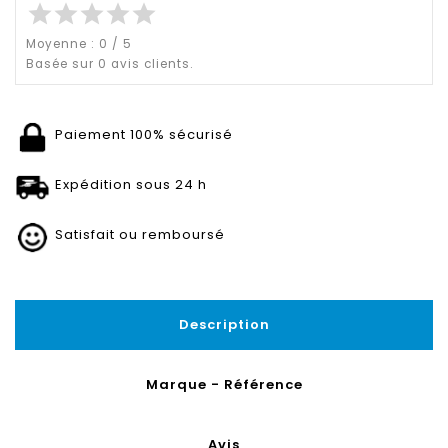
star
star
star
star
star
Moyenne :
0
/
5
Basée sur
0
avis clients.
Paiement 100% sécurisé
Expédition sous 24 h
Satisfait ou remboursé
Description
Marque - Référence
Avis