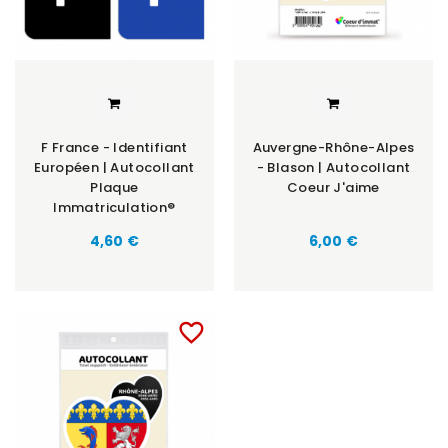
F France - Identifiant
Auvergne-Rhône-Alpes
Européen | Autocollant
- Blason | Autocollant
Plaque
Coeur J'aime
Immatriculation®
Prix
Prix
4,60 €
6,00 €
favorite_border