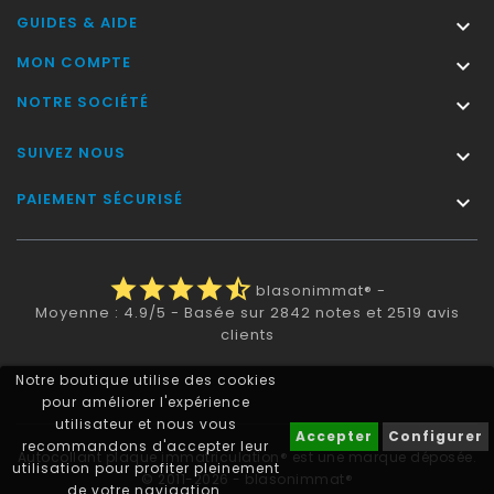
GUIDES & AIDE

MON COMPTE

NOTRE SOCIÉTÉ

SUIVEZ NOUS

PAIEMENT SÉCURISÉ

star
star
star
star
star_half
blasonimmat®
-
Moyenne :
4.9
/
5
- Basée sur
2842
notes et
2519
avis
clients
Notre boutique utilise des cookies
pour améliorer l'expérience
utilisateur et nous vous
Accepter
Configurer
recommandons d'accepter leur
Autocollant plaque immatriculation® est une marque déposée.
utilisation pour profiter pleinement
© 2011-2026 - blasonimmat®
de votre navigation.