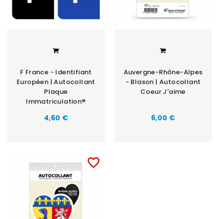
F France - Identifiant
Auvergne-Rhône-Alpes
Européen | Autocollant
- Blason | Autocollant
Plaque
Coeur J'aime
Immatriculation®
Prix
Prix
4,60 €
6,00 €
favorite_border