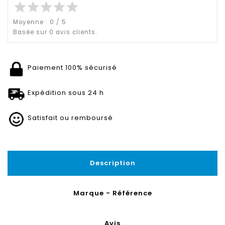
star
star
star
star
star
Moyenne :
0
/
5
Basée sur
0
avis clients.
Paiement 100% sécurisé
Expédition sous 24 h
Satisfait ou remboursé
Description
Marque - Référence
Avis