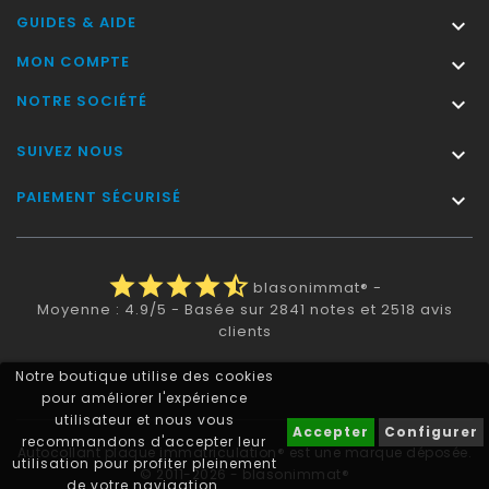
GUIDES & AIDE

MON COMPTE

NOTRE SOCIÉTÉ

SUIVEZ NOUS

PAIEMENT SÉCURISÉ

star
star
star
star
star_half
blasonimmat®
-
Moyenne :
4.9
/
5
- Basée sur
2841
notes et
2518
avis
clients
Notre boutique utilise des cookies
pour améliorer l'expérience
utilisateur et nous vous
Accepter
Configurer
recommandons d'accepter leur
Autocollant plaque immatriculation® est une marque déposée.
utilisation pour profiter pleinement
© 2011-2026 - blasonimmat®
de votre navigation.