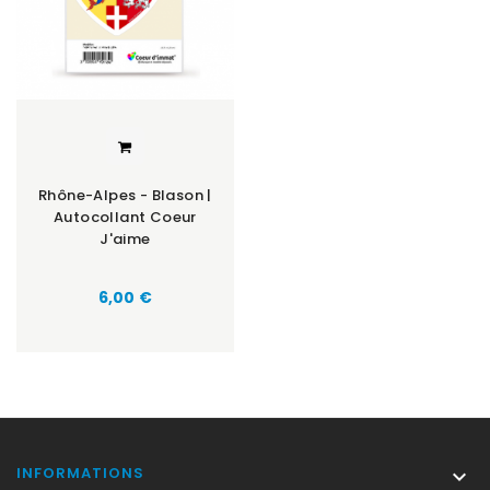
Rhône-Alpes - Blason |
Autocollant Coeur
J'aime
Prix
6,00 €
INFORMATIONS
