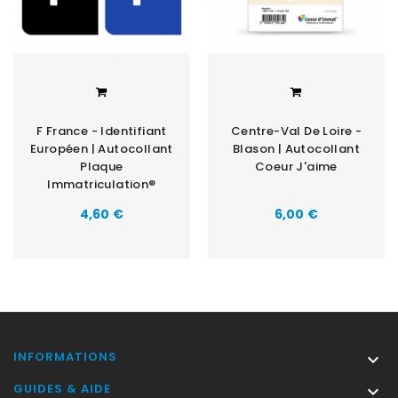
F France - Identifiant
Centre-Val De Loire -
Européen | Autocollant
Blason | Autocollant
Plaque
Coeur J'aime
Immatriculation®
Prix
Prix
4,60 €
6,00 €
INFORMATIONS

GUIDES & AIDE
