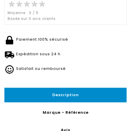
star
star
star
star
star
Moyenne :
0
/
5
Basée sur
0
avis clients.
Paiement 100% sécurisé
Expédition sous 24 h
Satisfait ou remboursé
Description
Marque - Référence
Avis