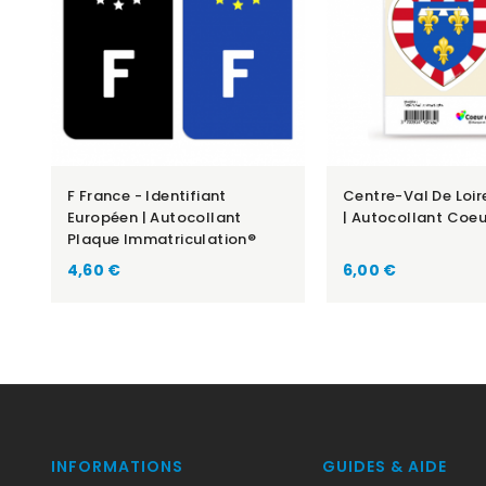
F France - Identifiant
Centre-Val De Loir
Européen | Autocollant
| Autocollant Coeu
Plaque Immatriculation®
Prix
Prix
4,60 €
6,00 €
INFORMATIONS
GUIDES & AIDE