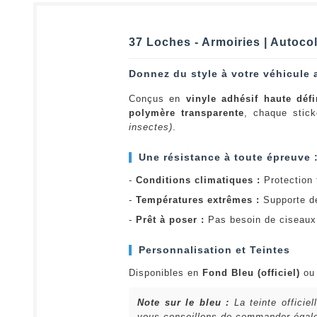
37 Loches - Armoiries | Autoco
Donnez du style à votre véhicule 
Conçus en
vinyle adhésif haute défi
polymère transparente
, chaque stick
insectes)
.
Une résistance à toute épreuve 
-
Conditions climatiques :
Protection t
-
Températures extrêmes :
Supporte d
-
Prêt à poser :
Pas besoin de ciseaux 
Personnalisation et Teintes
Disponibles en
Fond Bleu (officiel)
o
Note sur le bleu :
La teinte officie
vous conseillons de commander égalem