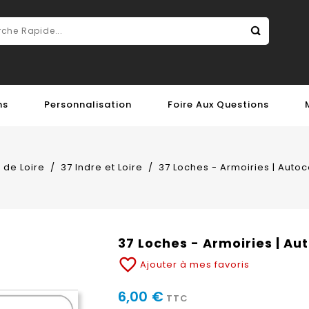
ns
Personnalisation
Foire Aux Questions
 de Loire
37 Indre et Loire
37 Loches - Armoiries | Auto
37 Loches - Armoiries | Au
favorite_border
Ajouter à mes favoris
6,00 €
TTC