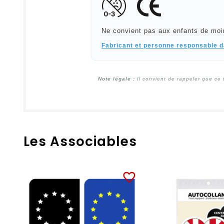
Ne convient pas aux enfants de moi
Fabricant et personne responsable 
Note légale :
Il convient de rappeler que ce 
Les Associables
favorite_border