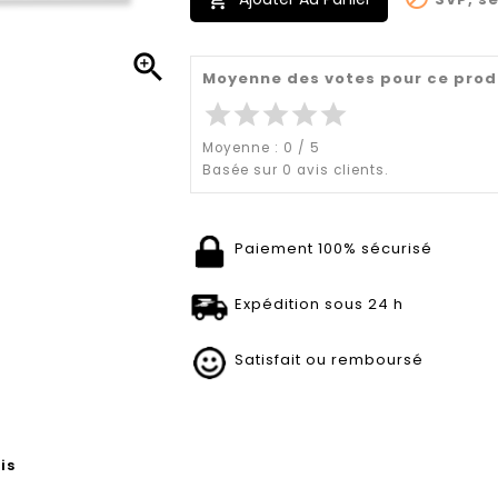


Moyenne des votes pour ce prod
star
star
star
star
star
Moyenne :
0
/
5
Basée sur
0
avis clients.
Paiement 100% sécurisé
Expédition sous 24 h
Satisfait ou remboursé
is