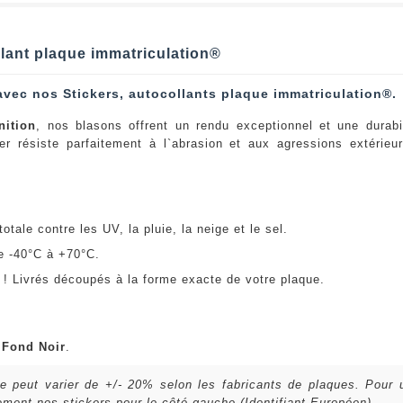
llant plaque immatriculation®
avec nos Stickers, autocollants plaque immatriculation®.
nition
, nos blasons offrent un rendu exceptionnel et une durabi
er résiste parfaitement à l`abrasion et aux agressions extérie
:
otale contre les UV, la pluie, la neige et le sel.
e -40°C à +70°C.
! Livrés découpés à la forme exacte de votre plaque.
u
Fond Noir
.
lle peut varier de +/- 20% selon les fabricants de plaques. Pour
ent nos stickers pour le côté gauche (Identifiant Européen).