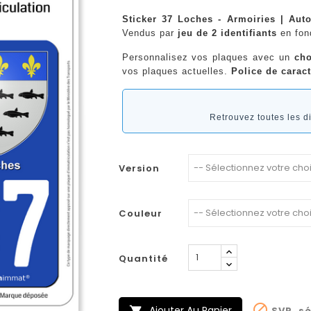
Sticker 37 Loches - Armoiries | Aut
Vendus par
jeu de 2 identifiants
en fo
Personnalisez vos plaques avec un
cho
vos plaques actuelles.
Police de caract
Retrouvez toutes les 
Version
Couleur
Quantité

Ajouter Au Panier
SVP, sé