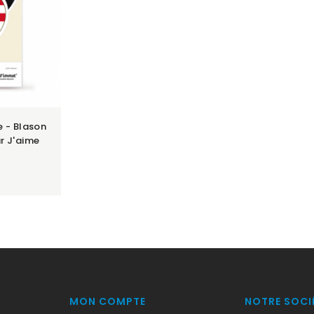
e - Blason
r J'aime
MON COMPTE
NOTRE SOCI