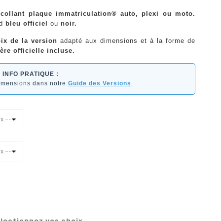
ocollant plaque immatriculation® auto, plexi ou moto.
nd
bleu officiel
ou
noir.
ix de la version
adapté aux dimensions et à la forme de
ère officielle incluse.
INFO PRATIQUE :
dimensions dans notre
Guide des Versions
.
lectionnez vos choix