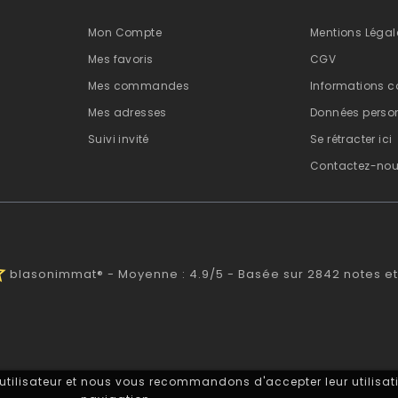
Mon Compte
Mentions Légal
Mes favoris
CGV
Mes commandes
Informations c
Mes adresses
Données person
Suivi invité
Se rétracter ici
Contactez-no
alf
blasonimmat®
-
Moyenne :
4.9
/
5
- Basée sur
2842
notes et
 utilisateur et nous vous recommandons d'accepter leur utilisati