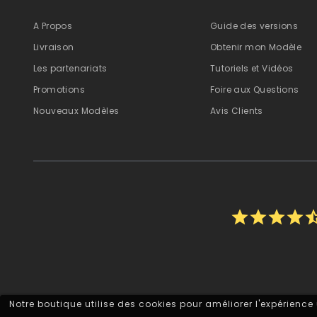
A Propos
Guide des versions
Livraison
Obtenir mon Modèle
Les partenariats
Tutoriels et Vidéos
Promotions
Foire aux Questions
Nouveaux Modèles
Avis Clients
star
star
star
star
star_h
Notre boutique utilise des cookies pour améliorer l'expérience