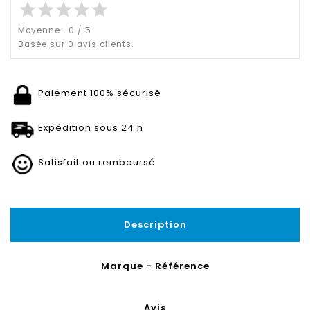
star
star
star
star
star
Moyenne :
0
/
5
Basée sur
0
avis clients.
Paiement 100% sécurisé
Expédition sous 24 h
Satisfait ou remboursé
Description
Marque - Référence
Avis