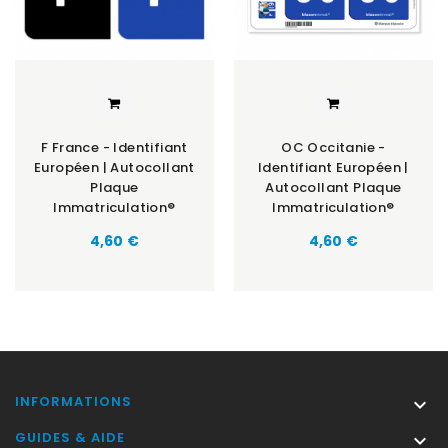
F France - Identifiant
OC Occitanie -
Européen | Autocollant
Identifiant Européen |
Plaque
Autocollant Plaque
Immatriculation®
Immatriculation®
Prix
Prix
4,60 €
4,60 €
INFORMATIONS

GUIDES & AIDE
