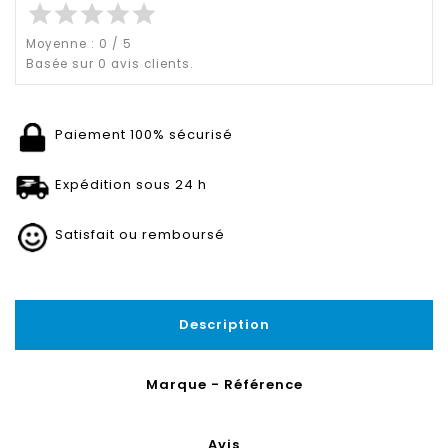
star
star
star
star
star
Moyenne :
0
/
5
Basée sur
0
avis clients.
Paiement 100% sécurisé
Expédition sous 24 h
Satisfait ou remboursé
Description
Marque - Référence
Avis