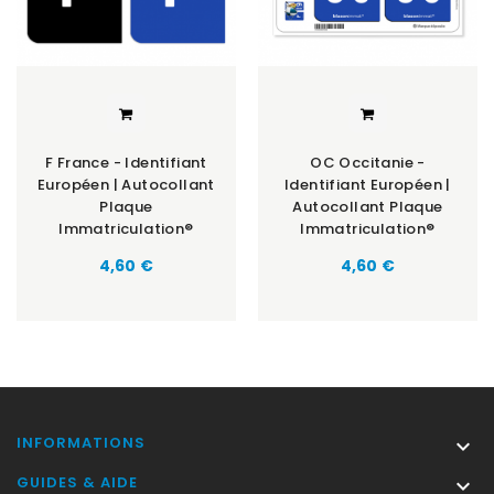
F France - Identifiant
OC Occitanie -
Européen | Autocollant
Identifiant Européen |
Plaque
Autocollant Plaque
Immatriculation®
Immatriculation®
Prix
Prix
4,60 €
4,60 €
INFORMATIONS

GUIDES & AIDE
