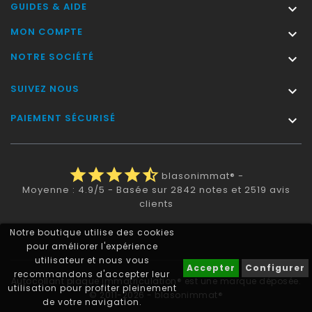
GUIDES & AIDE

MON COMPTE

NOTRE SOCIÉTÉ

SUIVEZ NOUS

PAIEMENT SÉCURISÉ

star
star
star
star
star_half
blasonimmat®
-
Moyenne :
4.9
/
5
- Basée sur
2842
notes et
2519
avis
clients
Notre boutique utilise des cookies
pour améliorer l'expérience
utilisateur et nous vous
Accepter
Configurer
recommandons d'accepter leur
Autocollant plaque immatriculation® est une marque déposée.
utilisation pour profiter pleinement
© 2011-2026 - blasonimmat®
de votre navigation.