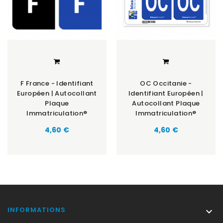
F France - Identifiant
OC Occitanie -
Européen | Autocollant
Identifiant Européen |
Plaque
Autocollant Plaque
Immatriculation®
Immatriculation®
Prix
Prix
4,60 €
4,60 €
INFORMATIONS
