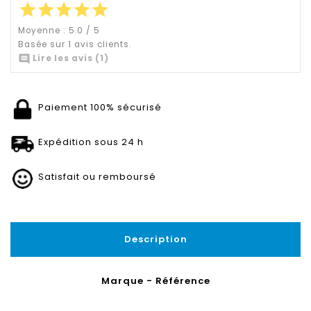
star
star
star
star
star
Moyenne :
5.0
/
5
Basée sur
1
avis clients.

Lire les avis (1)
Paiement 100% sécurisé
Expédition sous 24 h
Satisfait ou remboursé
Description
Marque - Référence