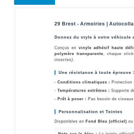
29 Brest - Armoiries | Autocoll
Donnez du style à votre véhicule 
Conçus en
vinyle adhésif haute défi
polymère transparente
, chaque stick
insectes)
.
Une résistance à toute épreuve 
-
Conditions climatiques :
Protection t
-
Températures extrêmes :
Supporte d
-
Prêt à poser :
Pas besoin de ciseaux 
Personnalisation et Teintes
Disponibles en
Fond Bleu (officiel)
o
Note sur le bleu :
La teinte officie