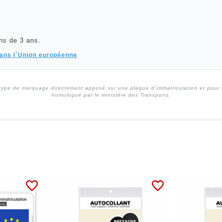
ns de 3 ans.
dans l`Union européenne
type de marquage directement apposé sur une plaque d`immatriculation et pour un
homologué par le ministère des Transports.
favorite_border
favorite_border