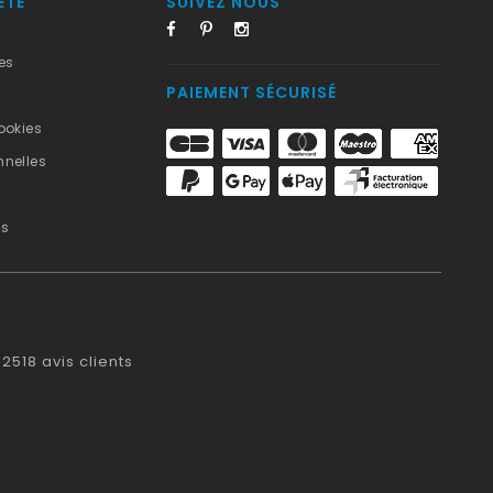
ÉTÉ
SUIVEZ NOUS
es
PAIEMENT SÉCURISÉ
ookies
nelles
us
2518
avis clients