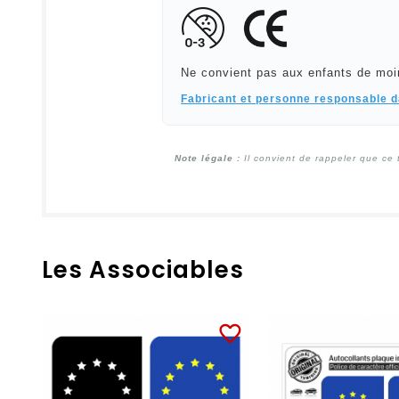
Ne convient pas aux enfants de moi
Fabricant et personne responsable 
Note légale :
Il convient de rappeler que ce 
Les Associables
favorite_border