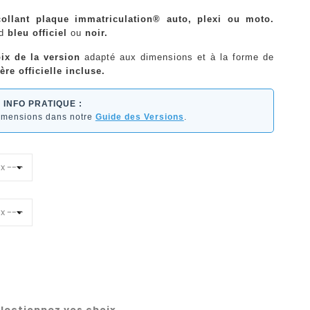
collant plaque immatriculation® auto, plexi ou moto.
nd
bleu officiel
ou
noir.
ix de la version
adapté aux dimensions et à la forme de
ère officielle incluse.
INFO PRATIQUE :
dimensions dans notre
Guide des Versions
.
lectionnez vos choix