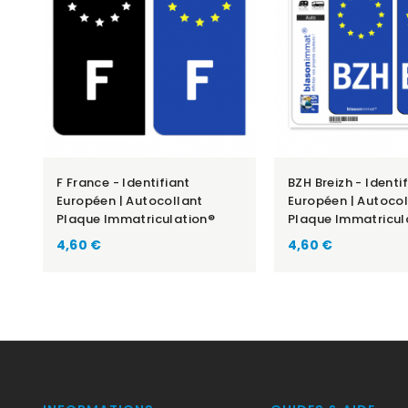
F France - Identifiant
BZH Breizh - Identi
Européen | Autocollant
Européen | Autocol
Plaque Immatriculation®
Plaque Immatricul
Prix
Prix
4,60 €
4,60 €