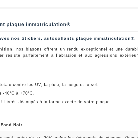
ant plaque immatriculation®
avec nos Stickers, autocollants plaque immatriculation®.
nition
, nos blasons offrent un rendu exceptionnel et une durabi
er résiste parfaitement à l`abrasion et aux agressions extérie
:
otale contre les UV, la pluie, la neige et le sel.
e -40°C à +70°C.
! Livrés découpés à la forme exacte de votre plaque.
u
Fond Noir
.
lle peut varier de +/- 20% selon les fabricants de plaques. Pour