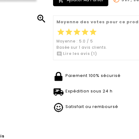


Moyenne des votes pour ce prod
star
star
star
star
star
Moyenne :
5.0
/
5
Basée sur
1
avis clients.

Lire les avis (1)
Paiement 100% sécurisé
Expédition sous 24 h
Satisfait ou remboursé
is