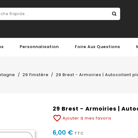
ns
Personnalisation
Foire Aux Questions
etagne
29 Finistère
29 Brest - Armoiries | Autocollant 
29 Brest - Armoiries | Aut
favorite_border
Ajouter à mes favoris
6,00 €
TTC