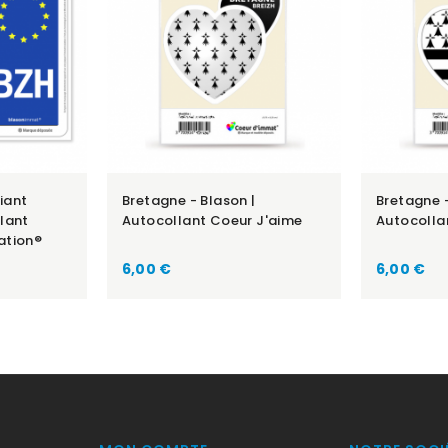
fiant
Bretagne - Blason |
Bretagne -
lant
Autocollant Coeur J'aime
Autocolla
ation®
Prix
Prix
6,00 €
6,00 €