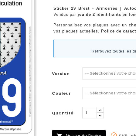
Sticker 29 Brest - Armoiries | Auto
Vendus par
jeu de 2 identifiants
en fo
Personnalisez vos plaques avec un
cho
vos plaques actuelles.
Police de caract
Retrouvez toutes les 
Version
Couleur
Quantité

Ajouter Au Panier
SVP, sé