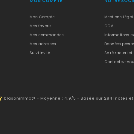
MON COMPTE
NOTRE SOCI
Mon Compte
Mentions Légal
Mes favoris
CGV
Mes commandes
Informations c
Mes adresses
Données person
Suivi invité
Se rétracter ici
Contactez-no
half
blasonimmat®
-
Moyenne :
4.9
/
5
- Basée sur
2841
notes et