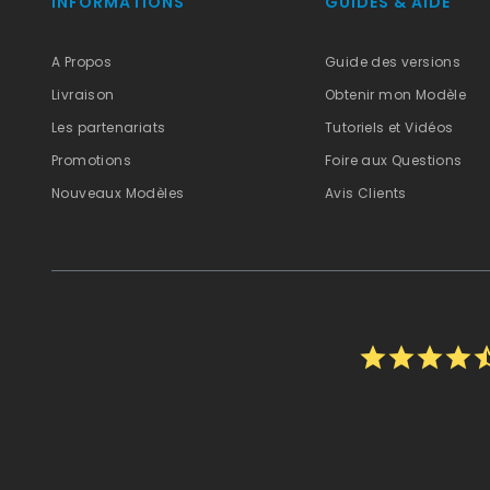
INFORMATIONS
GUIDES & AIDE
A Propos
Guide des versions
Livraison
Obtenir mon Modèle
Les partenariats
Tutoriels et Vidéos
Promotions
Foire aux Questions
Nouveaux Modèles
Avis Clients
star
star
star
star
star_