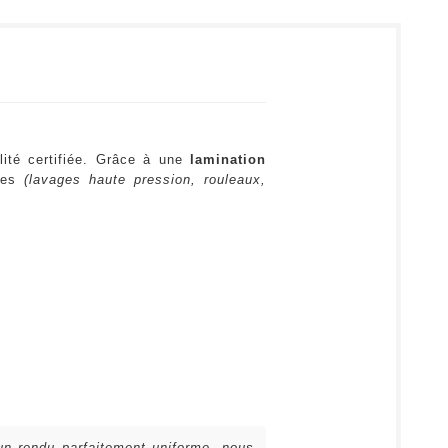
lité certifiée. Grâce à une
lamination
ures
(lavages haute pression, rouleaux,
 un rendu parfaitement uniforme, nous