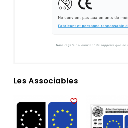
Ne convient pas aux enfants de moi
Fabricant et personne responsable 
Note légale :
Il convient de rappeler que ce 
Les Associables
favorite_border