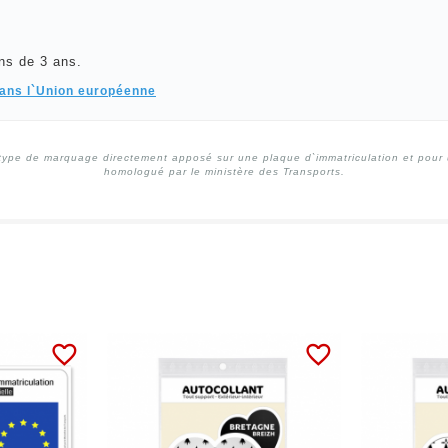
ns de 3 ans.
dans l`Union européenne
type de marquage directement apposé sur une plaque d`immatriculation et pour un
homologué par le ministère des Transports.
favorite_border
favorite_border