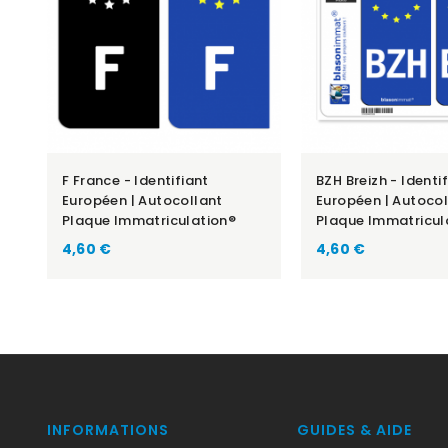
F France - Identifiant
BZH Breizh - Identi
Européen | Autocollant
Européen | Autocol
Plaque Immatriculation®
Plaque Immatricul
Prix
Prix
4,60 €
4,60 €
INFORMATIONS
GUIDES & AIDE