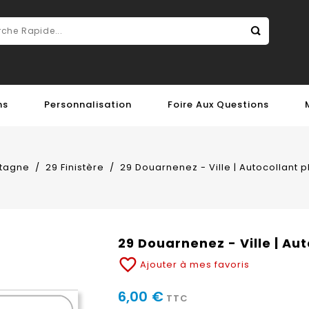
ns
Personnalisation
Foire Aux Questions
tagne
29 Finistère
29 Douarnenez - Ville | Autocollant 
29 Douarnenez - Ville | Au
favorite_border
Ajouter à mes favoris
6,00 €
TTC