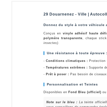
29 Douarnenez - Ville | Autoco
Donnez du style à votre véhicule 
Conçus en
vinyle adhésif haute défi
polymère transparente
, chaque stick
insectes)
.
Une résistance à toute épreuve 
-
Conditions climatiques :
Protection t
-
Températures extrêmes :
Supporte d
-
Prêt à poser :
Pas besoin de ciseaux 
Personnalisation et Teintes
Disponibles en
Fond Bleu (officiel)
o
Note sur le bleu :
La teinte officie
vous conseillons de commander égalem