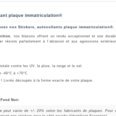
llant plaque immatriculation®
avec nos Stickers, autocollants plaque immatriculation®.
nition
, nos blasons offrent un rendu exceptionnel et une durabi
er résiste parfaitement à l`abrasion et aux agressions extérie
:
otale contre les UV, la pluie, la neige et le sel.
e -40°C à +70°C.
! Livrés découpés à la forme exacte de votre plaque.
u
Fond Noir
.
lle peut varier de +/- 20% selon les fabricants de plaques. Pour
ent nos stickers pour le côté gauche (Identifiant Européen).