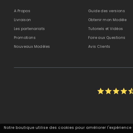
A Propos
Guide des versions
Livraison
Obtenir mon Modèle
Les partenariats
Tutoriels et Vidéos
Promotions
Foire aux Questions
Nouveaux Modèles
Avis Clients
star
star
star
star
star_h
Notre boutique utilise des cookies pour améliorer l'expérience