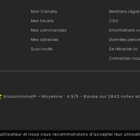
Mon Compte
Mentions Légal
Mes favoris
CGV
Mes commandes
Informations c
Mes adresses
Données person
Suivi invité
Se rétracter ici
Contactez-no
alf
blasonimmat®
-
Moyenne :
4.9
/
5
- Basée sur
2842
notes et
 utilisateur et nous vous recommandons d'accepter leur utilisati