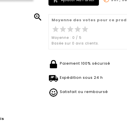


Moyenne des votes pour ce prod
star
star
star
star
star
Moyenne :
0
/
5
Basée sur
0
avis clients.
Paiement 100% sécurisé
Expédition sous 24 h
Satisfait ou remboursé
is