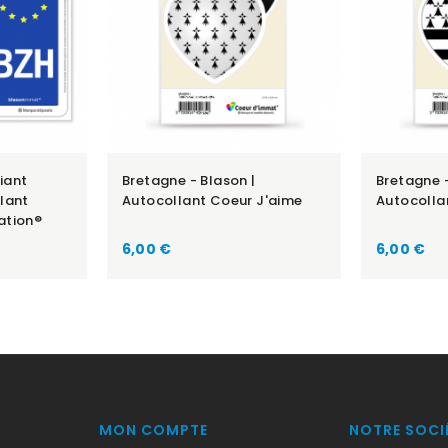
fiant
Bretagne - Blason |
Bretagne -
lant
Autocollant Coeur J'aime
Autocolla
ation®
Prix
Prix
6,00 €
6,00 €
MON COMPTE
NOTRE SOCI