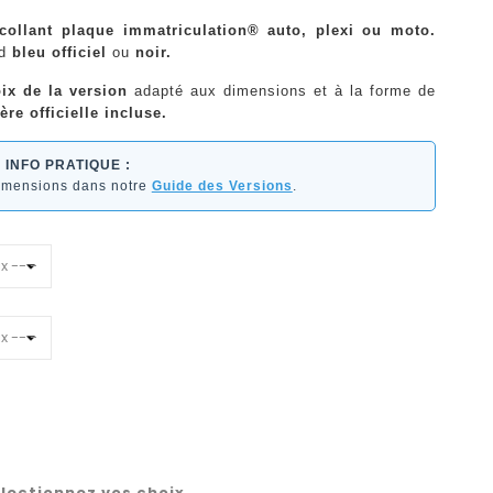
ocollant plaque immatriculation® auto, plexi ou moto.
nd
bleu officiel
ou
noir.
ix de la version
adapté aux dimensions et à la forme de
ère officielle incluse.
INFO PRATIQUE :
dimensions dans notre
Guide des Versions
.
lectionnez vos choix