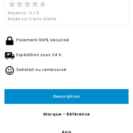
star
star
star
star
star
Moyenne :
0
/
5
Basée sur
0
avis clients.
Paiement 100% sécurisé
Expédition sous 24 h
Satisfait ou remboursé
Description
Marque - Référence
Avis