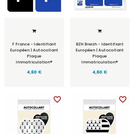
F France - Identifiant
BZH Breizh - Identifiant
Européen | Autocollant
Européen | Autocollant
Plaque
Plaque
Immatriculation®
Immatriculation®
Prix
Prix
4,60 €
4,60 €
favorite_border
favorite_border