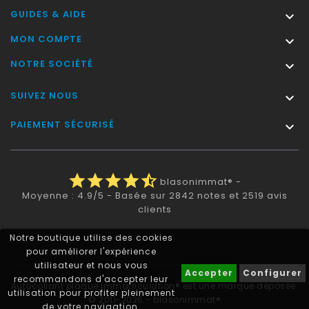
GUIDES & AIDE

MON COMPTE

NOTRE SOCIÉTÉ

SUIVEZ NOUS

PAIEMENT SÉCURISÉ

star
star
star
star
star_half
blasonimmat®
-
Moyenne :
4.9
/
5
- Basée sur
2842
notes et
2519
avis
clients
Notre boutique utilise des cookies
pour améliorer l'expérience
utilisateur et nous vous
Accepter
Configurer
recommandons d'accepter leur
Autocollant plaque immatriculation® est une marque déposée.
utilisation pour profiter pleinement
© 2011-2026 - blasonimmat®
de votre navigation.