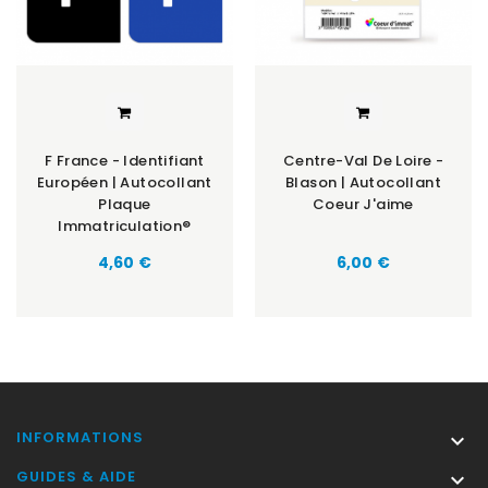
F France - Identifiant
Centre-Val De Loire -
Européen | Autocollant
Blason | Autocollant
Plaque
Coeur J'aime
Immatriculation®
Prix
Prix
4,60 €
6,00 €
INFORMATIONS

GUIDES & AIDE
