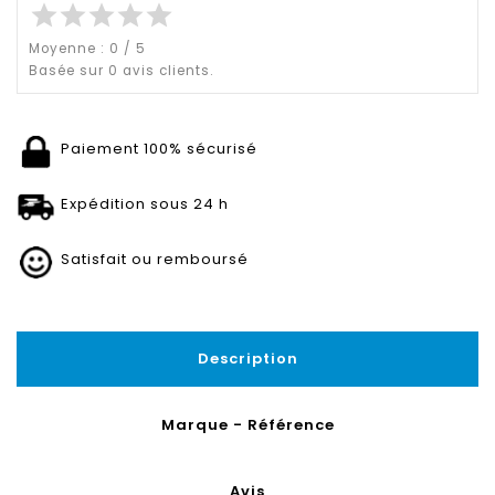
star
star
star
star
star
Moyenne :
0
/
5
Basée sur
0
avis clients.
Paiement 100% sécurisé
Expédition sous 24 h
Satisfait ou remboursé
Description
Marque - Référence
Avis