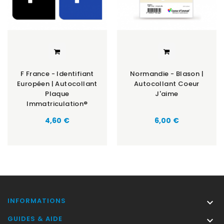
F France - Identifiant
Normandie - Blason |
Européen | Autocollant
Autocollant Coeur
Plaque
J'aime
Immatriculation®
Prix
Prix
4,60 €
6,00 €
INFORMATIONS

GUIDES & AIDE
