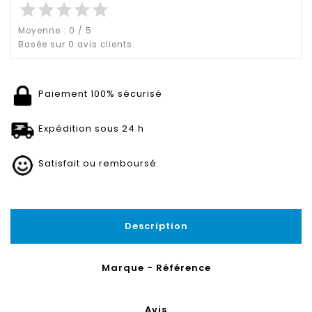
star
star
star
star
star
Moyenne :
0
/
5
Basée sur
0
avis clients.
Paiement 100% sécurisé
Expédition sous 24 h
Satisfait ou remboursé
Description
Marque - Référence
Avis