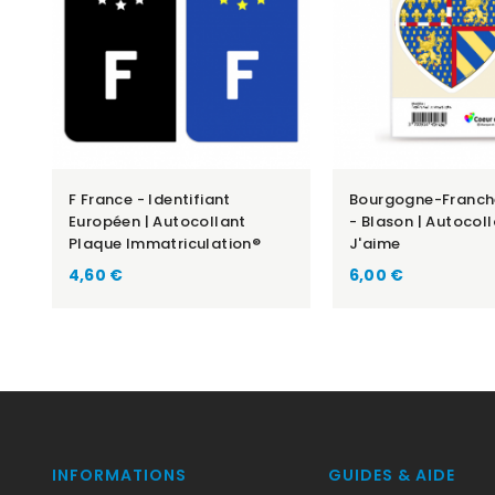
F France - Identifiant
Bourgogne-Franc
Européen | Autocollant
- Blason | Autocol
Plaque Immatriculation®
J'aime
Prix
Prix
4,60 €
6,00 €
INFORMATIONS
GUIDES & AIDE