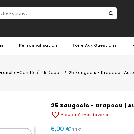
ns
Personnalisation
Foire Aux Questions
Franche-Comté
25 Doubs
25 Saugeais - Drapeau | Auto
25 Saugeais - Drapeau | A
favorite_border
Ajouter à mes favoris
6,00 €
TTC