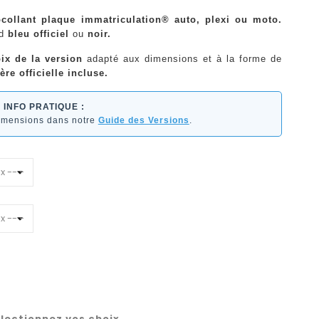
ocollant plaque immatriculation® auto, plexi ou moto.
nd
bleu officiel
ou
noir.
ix de la version
adapté aux dimensions et à la forme de
ère officielle incluse.
INFO PRATIQUE :
dimensions dans notre
Guide des Versions
.
lectionnez vos choix