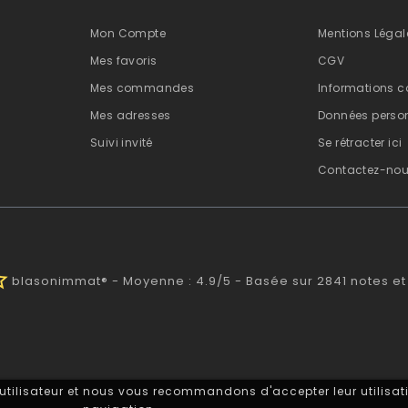
Mon Compte
Mentions Légal
Mes favoris
CGV
Mes commandes
Informations c
Mes adresses
Données person
Suivi invité
Se rétracter ici
Contactez-no
half
blasonimmat®
-
Moyenne :
4.9
/
5
- Basée sur
2841
notes et
 utilisateur et nous vous recommandons d'accepter leur utilisati