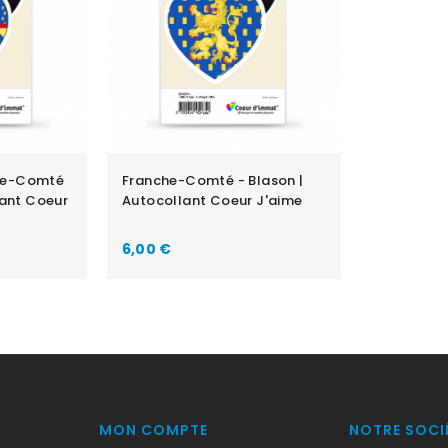
he-Comté
Franche-Comté - Blason |
lant Coeur
Autocollant Coeur J'aime
Prix
6,00 €
MON COMPTE
NOTRE SOCI