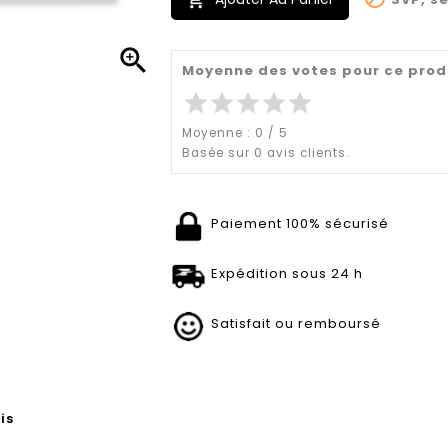


Moyenne des votes pour ce prod
star
star
star
star
star
Moyenne :
0
/
5
Basée sur
0
avis clients.
Paiement 100% sécurisé
Expédition sous 24 h
Satisfait ou remboursé
is