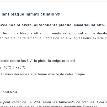
llant plaque immatriculation®
avec nos Stickers, autocollants plaque immatriculation®.
nition
, nos blasons offrent un rendu exceptionnel et une durabi
er résiste parfaitement à l`abrasion et aux agressions extérie
:
otale contre les UV, la pluie, la neige et le sel.
e -40°C à +70°C.
! Livrés découpés à la forme exacte de votre plaque.
u
Fond Noir
.
lle peut varier de +/- 20% selon les fabricants de plaques. Pour
ent nos stickers pour le côté gauche (Identifiant Européen).