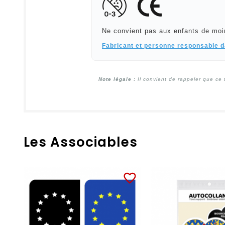
Ne convient pas aux enfants de moi
Fabricant et personne responsable 
Note légale :
Il convient de rappeler que ce 
Les Associables
favorite_border