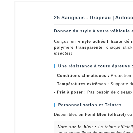
25 Saugeais - Drapeau | Autoco
Donnez du style à votre véhicule 
Conçus en
vinyle adhésif haute défi
polymère transparente
, chaque stick
insectes)
.
Une résistance à toute épreuve 
-
Conditions climatiques :
Protection t
-
Températures extrêmes :
Supporte d
-
Prêt à poser :
Pas besoin de ciseaux 
Personnalisation et Teintes
Disponibles en
Fond Bleu (officiel)
o
Note sur le bleu :
La teinte officie
vous conseillons de commander égalem