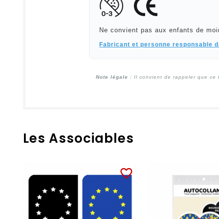
Ne convient pas aux enfants de moi
Fabricant et personne responsable 
Note légale :
Il convient de rappeler que ce 
Les Associables
favorite_border