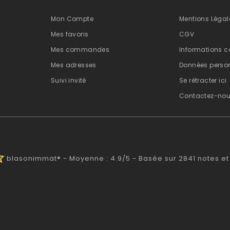
Mon Compte
Mentions Légal
Mes favoris
CGV
Mes commandes
Informations c
Mes adresses
Données person
Suivi invité
Se rétracter ici
Contactez-no
half
blasonimmat®
-
Moyenne :
4.9
/
5
- Basée sur
2841
notes et