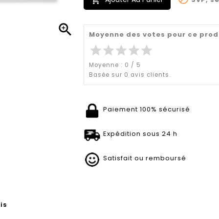


Moyenne des votes pour ce prod
star
star
star
star
star
Moyenne :
0
/
5
Basée sur
0
avis clients.
Paiement 100% sécurisé
Expédition sous 24 h
Satisfait ou remboursé
is