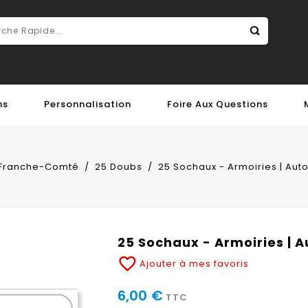
ns
Personnalisation
Foire Aux Questions
Franche-Comté
25 Doubs
25 Sochaux - Armoiries | Aut
25 Sochaux - Armoiries | 
favorite_border
Ajouter à mes favoris
6,00 €
TTC