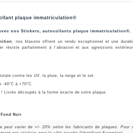
ollant plaque immatriculation®
avec nos Stickers, autocollants plaque immatriculation®.
nition
, nos blasons offrent un rendu exceptionnel et une durabi
er résiste parfaitement à l`abrasion et aux agressions extérie
:
otale contre les UV, la pluie, la neige et le sel.
e -40°C à +70°C.
! Livrés découpés à la forme exacte de votre plaque.
u
Fond Noir
.
lle peut varier de +/- 20% selon les fabricants de plaques. Pour
ent nos stickers pour le côté gauche (Identifiant Européen).