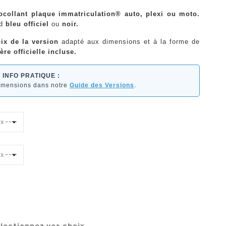
ocollant plaque immatriculation® auto, plexi ou moto.
nd
bleu officiel
ou
noir.
ix de la version
adapté aux dimensions et à la forme de
ère officielle incluse.
INFO PRATIQUE :
dimensions dans notre
Guide des Versions
.
lectionnez vos choix