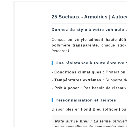
25 Sochaux - Armoiries | Autoc
Donnez du style à votre véhicule 
Conçus en
vinyle adhésif haute défi
polymère transparente
, chaque stick
insectes)
.
Une résistance à toute épreuve 
-
Conditions climatiques :
Protection t
-
Températures extrêmes :
Supporte d
-
Prêt à poser :
Pas besoin de ciseaux 
Personnalisation et Teintes
Disponibles en
Fond Bleu (officiel)
o
Note sur le bleu :
La teinte officie
vous conseillons de commander égalem