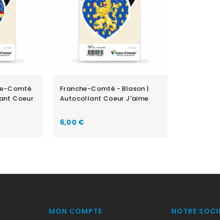
he-Comté
Franche-Comté - Blason |
lant Coeur
Autocollant Coeur J'aime
Prix
6,00 €
MON COMPTE
NOTRE SOCI