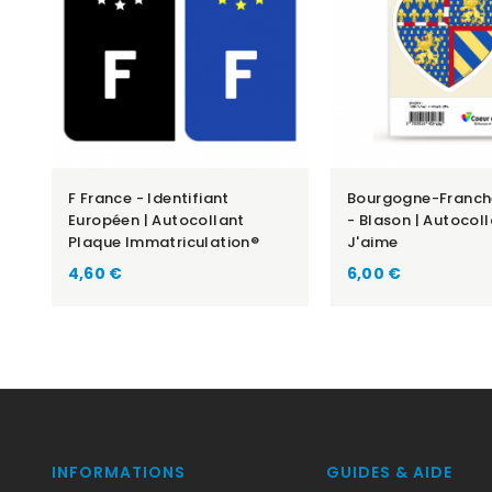
F France - Identifiant
Bourgogne-Franc
Européen | Autocollant
- Blason | Autocol
Plaque Immatriculation®
J'aime
Prix
Prix
4,60 €
6,00 €
INFORMATIONS
GUIDES & AIDE