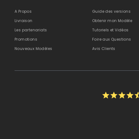
A Propos
Guide des versions
Livraison
Obtenir mon Modèle
Les partenariats
Tutoriels et Vidéos
Promotions
Foire aux Questions
Nouveaux Modèles
Avis Clients
star
star
star
star
star_