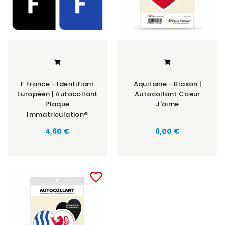
F France - Identifiant
Aquitaine - Blason |
Européen | Autocollant
Autocollant Coeur
Plaque
J'aime
Immatriculation®
Prix
Prix
4,60 €
6,00 €
favorite_border