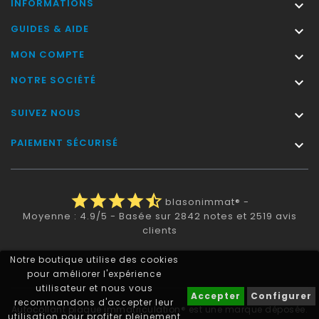
INFORMATIONS

GUIDES & AIDE

MON COMPTE

NOTRE SOCIÉTÉ

SUIVEZ NOUS

PAIEMENT SÉCURISÉ

star
star
star
star
star_half
blasonimmat®
-
Moyenne :
4.9
/
5
- Basée sur
2842
notes et
2519
avis
clients
Notre boutique utilise des cookies
pour améliorer l'expérience
utilisateur et nous vous
Accepter
Configurer
recommandons d'accepter leur
Autocollant plaque immatriculation® est une marque déposée.
utilisation pour profiter pleinement