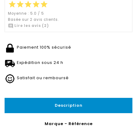
star
star
star
star
star
Moyenne :
5.0
/
5
Basée sur
2
avis clients.

Lire les avis (2)
Paiement 100% sécurisé
Expédition sous 24 h
Satisfait ou remboursé
Description
Marque - Référence