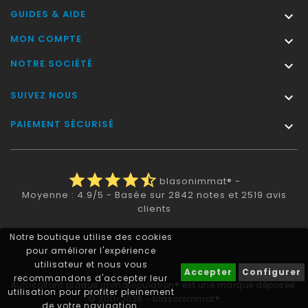
GUIDES & AIDE

MON COMPTE

NOTRE SOCIÉTÉ

SUIVEZ NOUS

PAIEMENT SÉCURISÉ

star
star
star
star
star_half
blasonimmat®
-
Moyenne :
4.9
/
5
- Basée sur
2842
notes et
2519
avis
clients
Notre boutique utilise des cookies
pour améliorer l'expérience
utilisateur et nous vous
Accepter
Configurer
recommandons d'accepter leur
Autocollant plaque immatriculation® est une marque déposée.
utilisation pour profiter pleinement
© 2011-2026 - blasonimmat®
de votre navigation.