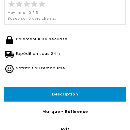
star
star
star
star
star
Moyenne :
0
/
5
Basée sur
0
avis clients.
Paiement 100% sécurisé
Expédition sous 24 h
Satisfait ou remboursé
Description
Marque - Référence
Avis