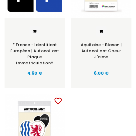
F France - Identifiant
Aquitaine - Blason |
Européen | Autocollant
Autocollant Coeur
Plaque
J'aime
Immatriculation®
Prix
Prix
4,60 €
6,00 €
favorite_border