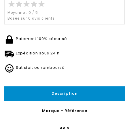
star
star
star
star
star
Moyenne :
0
/
5
Basée sur
0
avis clients.
Paiement 100% sécurisé
Expédition sous 24 h
Satisfait ou remboursé
Description
Marque - Référence
Avis