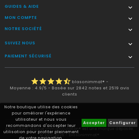
GUIDES & AIDE

MON COMPTE

NOTRE SOCIÉTÉ

SUIVEZ NOUS

PAIEMENT SÉCURISÉ

star
star
star
star
star_half
blasonimmat®
-
Moyenne :
4.9
/
5
- Basée sur
2842
notes et
2519
avis
clients
Notre boutique utilise des cookies
pour améliorer l'expérience
utilisateur et nous vous
Accepter
Configurer
recommandons d'accepter leur
Autocollant plaque immatriculation® est une marque déposée.
utilisation pour profiter pleinement
© 2011-2026 - blasonimmat®
de votre navigation.