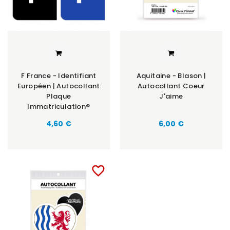
F France - Identifiant
Aquitaine - Blason |
Européen | Autocollant
Autocollant Coeur
Plaque
J'aime
Immatriculation®
Prix
Prix
4,60 €
6,00 €
favorite_border