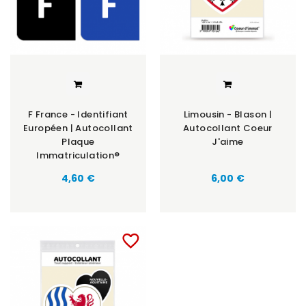
F France - Identifiant
Limousin - Blason |
Européen | Autocollant
Autocollant Coeur
Plaque
J'aime
Immatriculation®
Prix
Prix
4,60 €
6,00 €
favorite_border