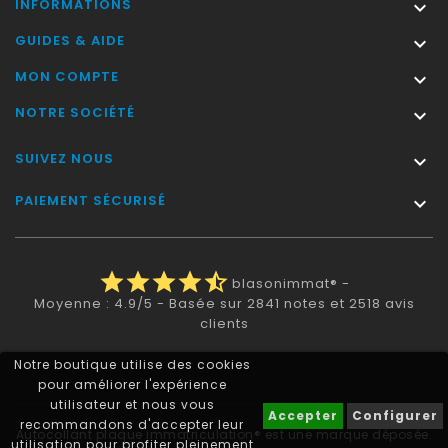
INFORMATIONS

GUIDES & AIDE

MON COMPTE

NOTRE SOCIÉTÉ

SUIVEZ NOUS

PAIEMENT SÉCURISÉ

star
star
star
star
star_half
blasonimmat®
-
Moyenne :
4.9
/
5
- Basée sur
2841
notes et
2518
avis
clients
Notre boutique utilise des cookies
pour améliorer l'expérience
utilisateur et nous vous
Accepter
Configurer
recommandons d'accepter leur
Autocollant plaque immatriculation® est une marque déposée.
utilisation pour profiter pleinement