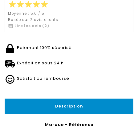
star
star
star
star
star
Moyenne :
5.0
/
5
Basée sur
2
avis clients.

Lire les avis (2)
Paiement 100% sécurisé
Expédition sous 24 h
Satisfait ou remboursé
Description
Marque - Référence