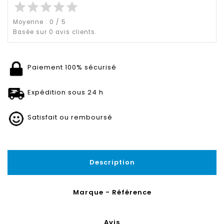
star
star
star
star
star
Moyenne :
0
/
5
Basée sur
0
avis clients.
Paiement 100% sécurisé
Expédition sous 24 h
Satisfait ou remboursé
Description
Marque - Référence
Avis