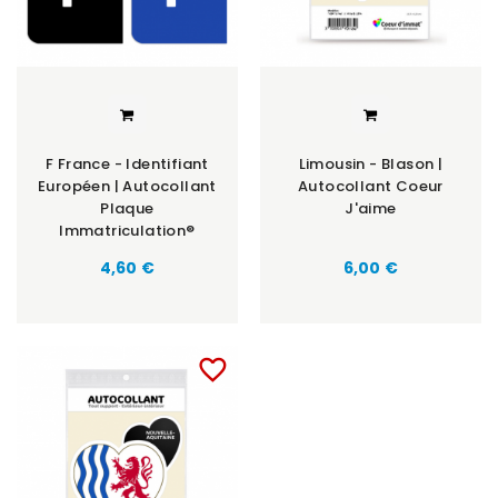
F France - Identifiant
Limousin - Blason |
Européen | Autocollant
Autocollant Coeur
Plaque
J'aime
Immatriculation®
Prix
Prix
4,60 €
6,00 €
favorite_border