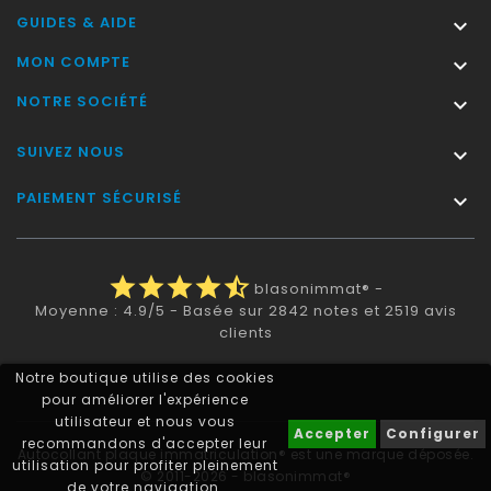
GUIDES & AIDE

MON COMPTE

NOTRE SOCIÉTÉ

SUIVEZ NOUS

PAIEMENT SÉCURISÉ

star
star
star
star
star_half
blasonimmat®
-
Moyenne :
4.9
/
5
- Basée sur
2842
notes et
2519
avis
clients
Notre boutique utilise des cookies
pour améliorer l'expérience
utilisateur et nous vous
Accepter
Configurer
recommandons d'accepter leur
Autocollant plaque immatriculation® est une marque déposée.
utilisation pour profiter pleinement
© 2011-2026 - blasonimmat®
de votre navigation.