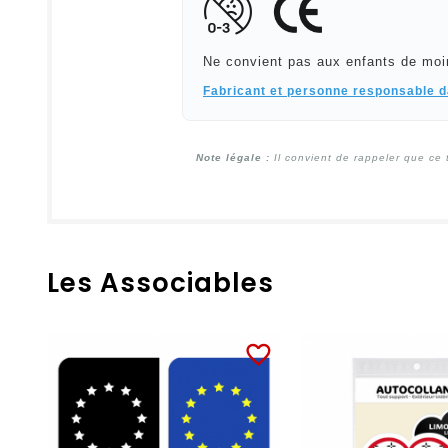
Ne convient pas aux enfants de moi
Fabricant et personne responsable 
Note légale :
Il convient de rappeler que ce 
Les Associables
favorite_border