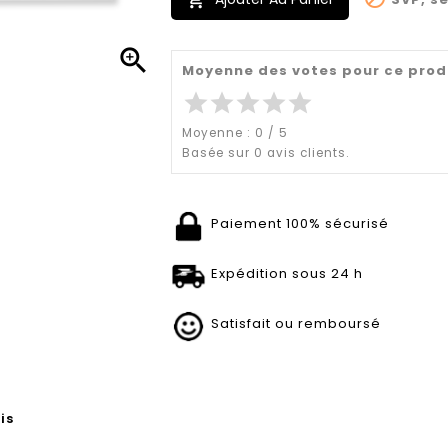


Moyenne des votes pour ce prod
star
star
star
star
star
Moyenne :
0
/
5
Basée sur
0
avis clients.
Paiement 100% sécurisé
Expédition sous 24 h
Satisfait ou remboursé
is