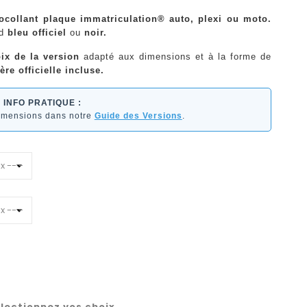
ocollant plaque immatriculation® auto, plexi ou moto.
nd
bleu officiel
ou
noir.
ix de la version
adapté aux dimensions et à la forme de
ère officielle incluse.
INFO PRATIQUE :
dimensions dans notre
Guide des Versions
.
lectionnez vos choix