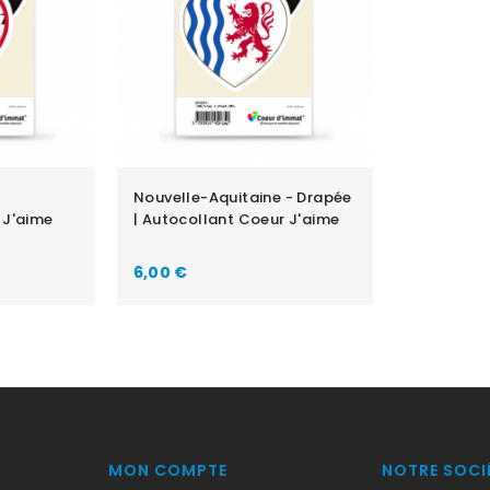
Nouvelle-Aquitaine - Drapée
 J'aime
| Autocollant Coeur J'aime
Prix
6,00 €
MON COMPTE
NOTRE SOCI