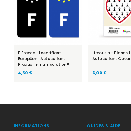
F France - Identifiant
Limousin - Blason |
Européen | Autocollant
Autocollant Coeur
Plaque Immatriculation®
Prix
Prix
4,60 €
6,00 €
INFORMATIONS
GUIDES & AIDE