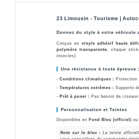
23 Limousin - Tourisme | Autoc
Donnez du style à votre véhicule 
Conçus en
vinyle adhésif haute défi
polymère transparente
, chaque stick
insectes)
.
Une résistance à toute épreuve 
-
Conditions climatiques :
Protection t
-
Températures extrêmes :
Supporte d
-
Prêt à poser :
Pas besoin de ciseaux 
Personnalisation et Teintes
Disponibles en
Fond Bleu (officiel)
o
Note sur le bleu :
La teinte officie
vous conseillons de commander égalem