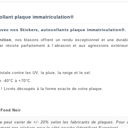
ollant plaque immatriculation®
avec nos Stickers, autocollants plaque immatriculation®.
nition
, nos blasons offrent un rendu exceptionnel et une durabi
er résiste parfaitement à l`abrasion et aux agressions extérie
:
otale contre les UV, la pluie, la neige et le sel.
e -40°C à +70°C.
! Livrés découpés à la forme exacte de votre plaque.
u
Fond Noir
.
lle peut varier de +/- 20% selon les fabricants de plaques. Pour
ent nos stickers pour le côté gauche (Identifiant Européen).