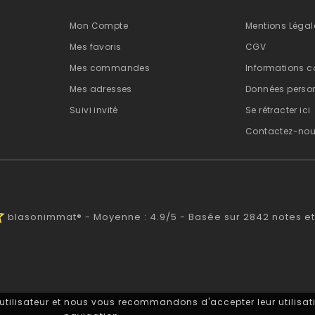
Mon Compte
Mentions Légal
Mes favoris
CGV
Mes commandes
Informations c
Mes adresses
Données person
Suivi invité
Se rétracter ici
Contactez-no
alf
blasonimmat®
-
Moyenne :
4.9
/
5
- Basée sur
2842
notes et
 utilisateur et nous vous recommandons d'accepter leur utilisati