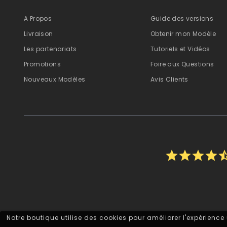
A Propos
Guide des versions
Livraison
Obtenir mon Modèle
Les partenariats
Tutoriels et Vidéos
Promotions
Foire aux Questions
Nouveaux Modèles
Avis Clients
star
star
star
star
star_h
Notre boutique utilise des cookies pour améliorer l'expérience