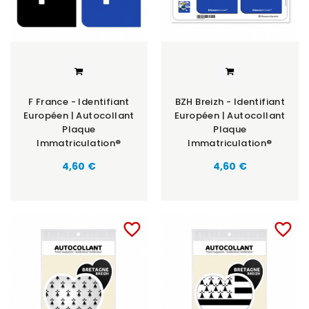
F France - Identifiant
BZH Breizh - Identifiant
Européen | Autocollant
Européen | Autocollant
Plaque
Plaque
Immatriculation®
Immatriculation®
Prix
Prix
4,60 €
4,60 €
favorite_border
favorite_border