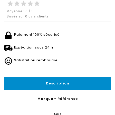
star
star
star
star
star
Moyenne :
0
/
5
Basée sur
0
avis clients.
Paiement 100% sécurisé
Expédition sous 24 h
Satisfait ou remboursé
Description
Marque - Référence
Avis