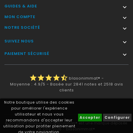
GUIDES & AIDE

MON COMPTE

NOTRE SOCIÉTÉ

SUIVEZ NOUS

PAIEMENT SÉCURISÉ

star
star
star
star
star_half
blasonimmat®
-
Moyenne :
4.9
/
5
- Basée sur
2841
notes et
2518
avis
clients
Notre boutique utilise des cookies
pour améliorer l'expérience
utilisateur et nous vous
Accepter
Configurer
recommandons d'accepter leur
Autocollant plaque immatriculation® est une marque déposée.
utilisation pour profiter pleinement
© 2011-2026 - blasonimmat®
de votre navigation.