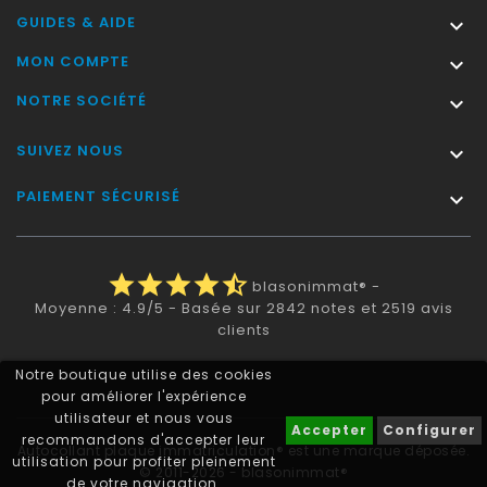
GUIDES & AIDE

MON COMPTE

NOTRE SOCIÉTÉ

SUIVEZ NOUS

PAIEMENT SÉCURISÉ

star
star
star
star
star_half
blasonimmat®
-
Moyenne :
4.9
/
5
- Basée sur
2842
notes et
2519
avis
clients
Notre boutique utilise des cookies
pour améliorer l'expérience
utilisateur et nous vous
Accepter
Configurer
recommandons d'accepter leur
Autocollant plaque immatriculation® est une marque déposée.
utilisation pour profiter pleinement
© 2011-2026 - blasonimmat®
de votre navigation.