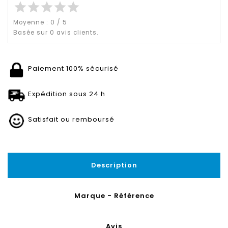
star
star
star
star
star
Moyenne :
0
/
5
Basée sur
0
avis clients.
Paiement 100% sécurisé
Expédition sous 24 h
Satisfait ou remboursé
Description
Marque - Référence
Avis