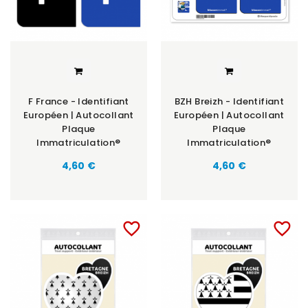
F France - Identifiant
BZH Breizh - Identifiant
Européen | Autocollant
Européen | Autocollant
Plaque
Plaque
Immatriculation®
Immatriculation®
Prix
Prix
4,60 €
4,60 €
favorite_border
favorite_border