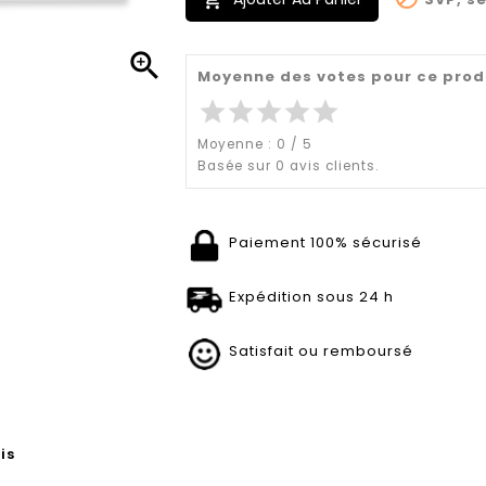


Moyenne des votes pour ce prod
star
star
star
star
star
Moyenne :
0
/
5
Basée sur
0
avis clients.
Paiement 100% sécurisé
Expédition sous 24 h
Satisfait ou remboursé
is