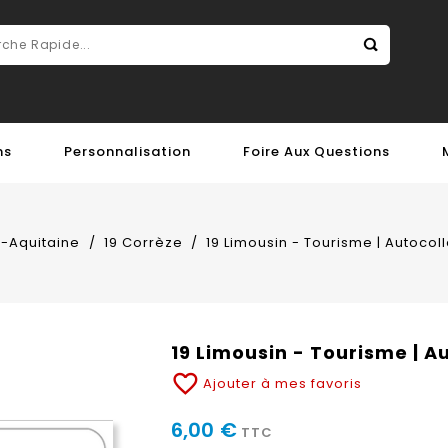
ns
Personnalisation
Foire Aux Questions
e-Aquitaine
19 Corrèze
19 Limousin - Tourisme | Autocol
19 Limousin - Tourisme | A
favorite_border
Ajouter à mes favoris
6,00 €
TTC