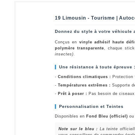
19 Limousin - Tourisme | Autoc
Donnez du style à votre véhicule 
Conçus en
vinyle adhésif haute défi
polymère transparente
, chaque stick
insectes)
.
Une résistance à toute épreuve 
-
Conditions climatiques :
Protection t
-
Températures extrêmes :
Supporte d
-
Prêt à poser :
Pas besoin de ciseaux 
Personnalisation et Teintes
Disponibles en
Fond Bleu (officiel)
o
Note sur le bleu :
La teinte officie
vous conseillons de commander égalem