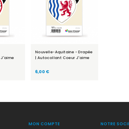
Nouvelle-Aquitaine - Drapée
 J'aime
| Autocollant Coeur J'aime
Prix
6,00 €
MON COMPTE
NOTRE SOCI