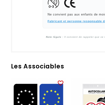
Ne convient pas aux enfants de moi
Fabricant et personne responsable 
Note légale :
Il convient de rappeler que ce 
Les Associables
favorite_border