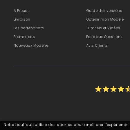
A Propos
Guide des versions
Livraison
Obtenir mon Modèle
Les partenariats
Tutoriels et Vidéos
Promotions
Foire aux Questions
Nouveaux Modèles
Avis Clients
star
star
star
star
star_h
Notre boutique utilise des cookies pour améliorer l'expérience