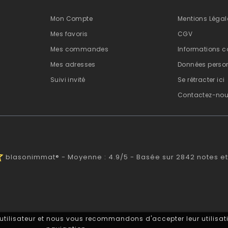
Mon Compte
Mentions Légal
Mes favoris
CGV
Mes commandes
Informations c
Mes adresses
Données person
Suivi invité
Se rétracter ici
Contactez-no
alf
blasonimmat®
-
Moyenne :
4.9
/
5
- Basée sur
2842
notes et
 utilisateur et nous vous recommandons d'accepter leur utilisati