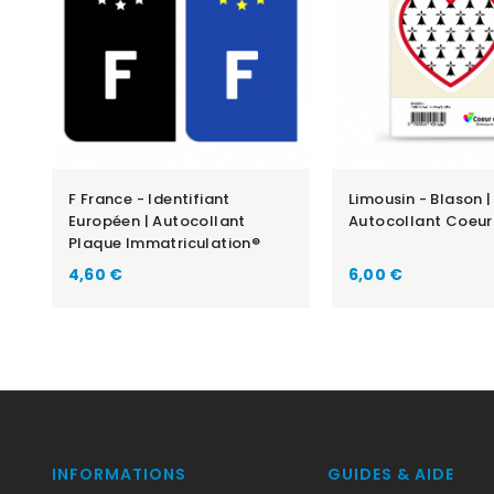
F France - Identifiant
Limousin - Blason |
Européen | Autocollant
Autocollant Coeur
Plaque Immatriculation®
Prix
Prix
4,60 €
6,00 €
INFORMATIONS
GUIDES & AIDE