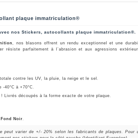
ollant plaque immatriculation®
avec nos Stickers, autocollants plaque immatriculation®.
nition
, nos blasons offrent un rendu exceptionnel et une durabi
er résiste parfaitement à l`abrasion et aux agressions extérie
:
otale contre les UV, la pluie, la neige et le sel.
e -40°C à +70°C.
! Livrés découpés à la forme exacte de votre plaque.
u
Fond Noir
.
lle peut varier de +/- 20% selon les fabricants de plaques. Pour
ent nos stickers pour le côté gauche (Identifiant Européen).