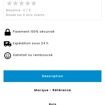
star
star
star
star
star
Moyenne :
0
/
5
Basée sur
0
avis clients.
Paiement 100% sécurisé
Expédition sous 24 h
Satisfait ou remboursé
Description
Marque - Référence
Avis