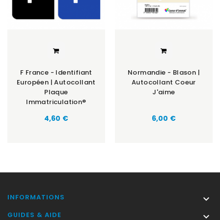
F France - Identifiant
Normandie - Blason |
Européen | Autocollant
Autocollant Coeur
Plaque
J'aime
Immatriculation®
Prix
Prix
4,60 €
6,00 €
INFORMATIONS

GUIDES & AIDE
