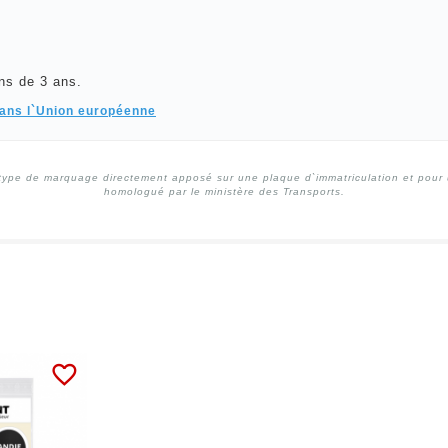
ns de 3 ans.
dans l`Union européenne
type de marquage directement apposé sur une plaque d`immatriculation et pour un
homologué par le ministère des Transports.
favorite_border