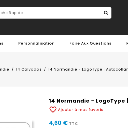
ns
Personnalisation
Foire Aux Questions
ndie
14 Calvados
14 Normandie - LogoType | Autocolla
14 Normandie - LogoType |
favorite_border
Ajouter à mes favoris
4,60 €
TTC