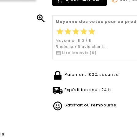


Moyenne des votes pour ce prod
star
star
star
star
star
Moyenne :
5.0
/
5
Basée sur
6
avis clients.

Lire les avis (6)
Paiement 100% sécurisé
Expédition sous 24 h
Satisfait ou remboursé
is