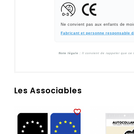
Ne convient pas aux enfants de moi
Fabricant et personne responsable 
Note légale :
Il convient de rappeler que ce 
Les Associables
favorite_border