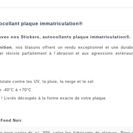
ocollant plaque immatriculation®
avec nos Stickers, autocollants plaque immatriculation®.
nition
, nos blasons offrent un rendu exceptionnel et une durabi
er résiste parfaitement à l`abrasion et aux agressions extérie
:
otale contre les UV, la pluie, la neige et le sel.
e -40°C à +70°C.
! Livrés découpés à la forme exacte de votre plaque.
u
Fond Noir
.
lle peut varier de +/- 20% selon les fabricants de plaques. Pour