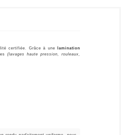
lité certifiée. Grâce à une
lamination
ures
(lavages haute pression, rouleaux,
 un rendu parfaitement uniforme, nous