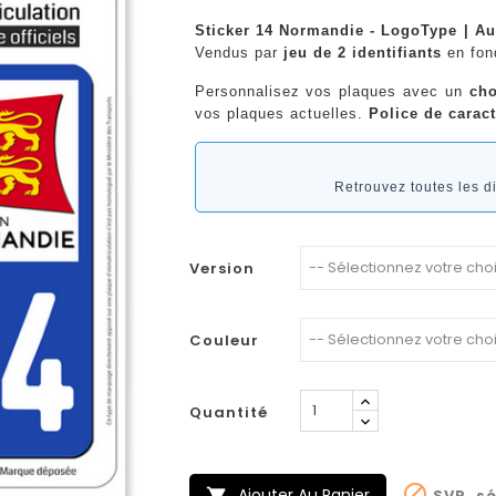
Sticker 14 Normandie - LogoType | Au
Vendus par
jeu de 2 identifiants
en fo
Personnalisez vos plaques avec un
cho
vos plaques actuelles.
Police de caract
Retrouvez toutes les 
Version
Couleur
Quantité

Ajouter Au Panier
SVP, sé