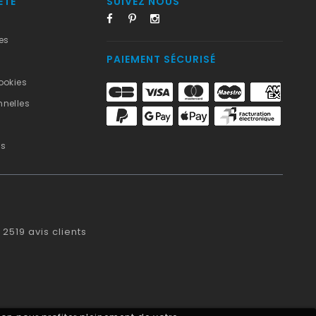
ÉTÉ
SUIVEZ NOUS
es
PAIEMENT SÉCURISÉ
ookies
nelles
us
2519
avis clients