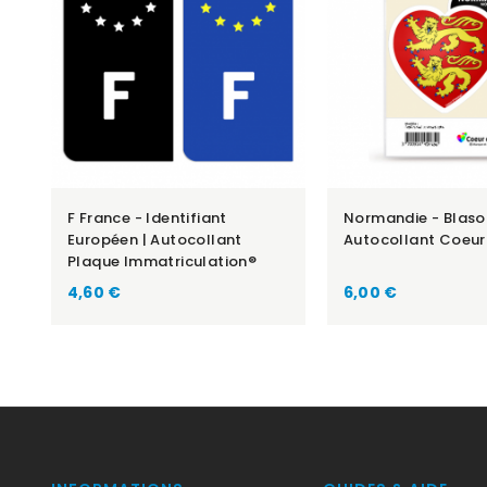
F France - Identifiant
Normandie - Blaso
Européen | Autocollant
Autocollant Coeur
Plaque Immatriculation®
Prix
Prix
4,60 €
6,00 €