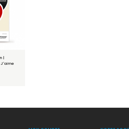
n |
 J'aime