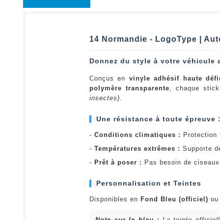
14 Normandie - LogoType | Aut
Donnez du style à votre véhicule 
Conçus en
vinyle adhésif haute défi
polymère transparente
, chaque stick
insectes)
.
Une résistance à toute épreuve 
-
Conditions climatiques :
Protection t
-
Températures extrêmes :
Supporte d
-
Prêt à poser :
Pas besoin de ciseaux 
Personnalisation et Teintes
Disponibles en
Fond Bleu (officiel)
o
Note sur le bleu :
La teinte officie