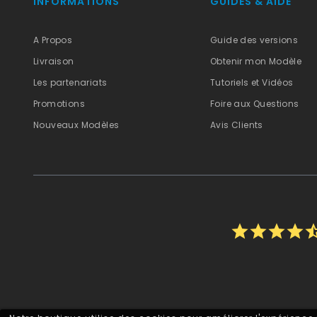
INFORMATIONS
GUIDES & AIDE
A Propos
Guide des versions
Livraison
Obtenir mon Modèle
Les partenariats
Tutoriels et Vidéos
Promotions
Foire aux Questions
Nouveaux Modèles
Avis Clients
star
star
star
star
star_h