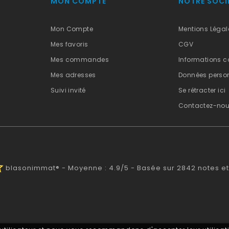
MON COMPTE
NOTRE SOCI
Mon Compte
Mentions Légal
Mes favoris
CGV
Mes commandes
Informations c
Mes adresses
Données person
Suivi invité
Se rétracter ici
Contactez-no
alf
blasonimmat®
-
Moyenne :
4.9
/
5
- Basée sur
2842
notes et