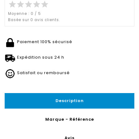
star
star
star
star
star
Moyenne :
0
/
5
Basée sur
0
avis clients.
Paiement 100% sécurisé
Expédition sous 24 h
Satisfait ou remboursé
Description
Marque - Référence
Avis