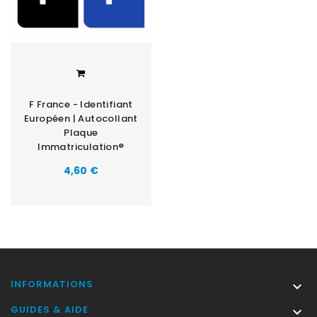
F France - Identifiant
Européen | Autocollant
Plaque
Immatriculation®
Prix
4,60 €
INFORMATIONS

GUIDES & AIDE
