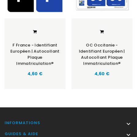
F France - Identifiant
OC Occitanie -
Européen | Autocollant
Identifiant Européen |
Plaque
Autocollant Plaque
Immatriculation®
Immatriculation®
Prix
Prix
4,60 €
4,60 €
INFORMATIONS

GUIDES & AIDE
