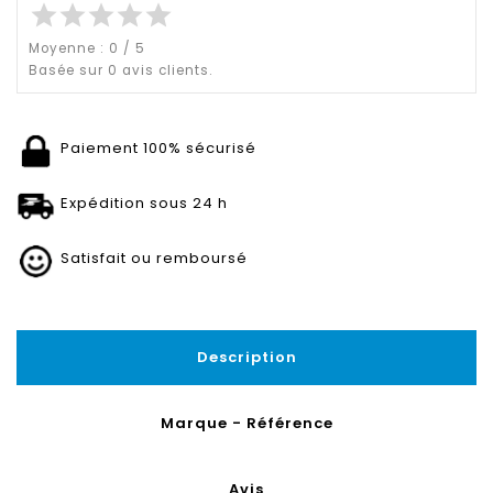
star
star
star
star
star
Moyenne :
0
/
5
Basée sur
0
avis clients.
Paiement 100% sécurisé
Expédition sous 24 h
Satisfait ou remboursé
Description
Marque - Référence
Avis