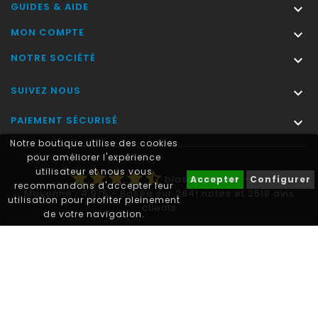
GUIDES & AIDE

MON COMPTE

NOTRE SOCIÉTÉ

SUIVEZ NOUS

PAIEMENT SÉCURISÉ

Notre boutique utilise des cookies
pour améliorer l'expérience
utilisateur et nous vous
star
star
star
star
star_half
blasonimmat®
-
Accepter
Configurer
recommandons d'accepter leur
Moyenne :
4.9
/
5
- Basée sur
2841
notes et
2518
avis
utilisation pour profiter pleinement
clients
de votre navigation.
Autocollant plaque immatriculation® est une marque déposée.
© 2011-2026 - blasonimmat®