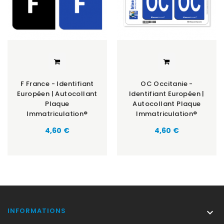
F France - Identifiant
OC Occitanie -
Européen | Autocollant
Identifiant Européen |
Plaque
Autocollant Plaque
Immatriculation®
Immatriculation®
Prix
Prix
4,60 €
4,60 €
INFORMATIONS
