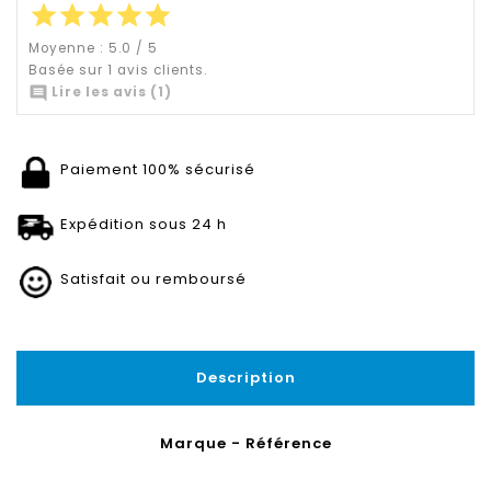
star
star
star
star
star
Moyenne :
5.0
/
5
Basée sur
1
avis clients.

Lire les avis (1)
Paiement 100% sécurisé
Expédition sous 24 h
Satisfait ou remboursé
Description
Marque - Référence