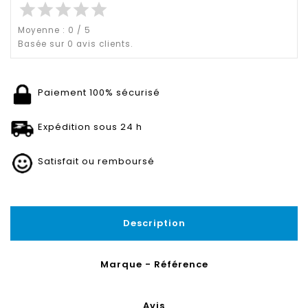
star
star
star
star
star
Moyenne :
0
/
5
Basée sur
0
avis clients.
Paiement 100% sécurisé
Expédition sous 24 h
Satisfait ou remboursé
Description
Marque - Référence
Avis