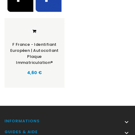
F France - Identifiant
Européen | Autocollant
Plaque
Immatriculation®
Prix
4,60 €
INFORMATIONS

GUIDES & AIDE
