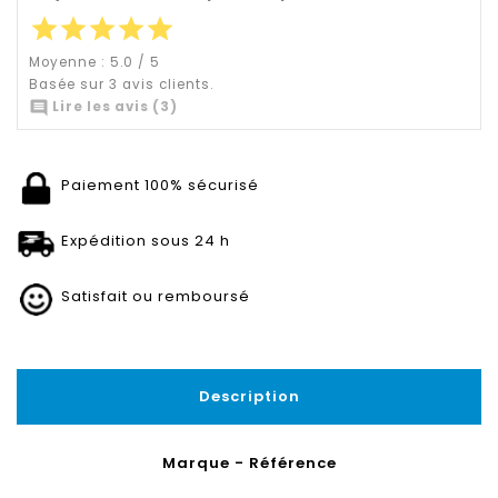
star
star
star
star
star
Moyenne :
5.0
/
5
Basée sur
3
avis clients.

Lire les avis (3)
Paiement 100% sécurisé
Expédition sous 24 h
Satisfait ou remboursé
Description
Marque - Référence