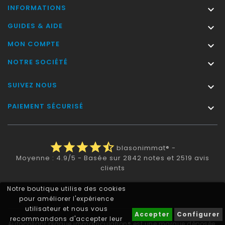
INFORMATIONS

GUIDES & AIDE

MON COMPTE

NOTRE SOCIÉTÉ

SUIVEZ NOUS

PAIEMENT SÉCURISÉ

star
star
star
star
star_half
blasonimmat®
-
Moyenne :
4.9
/
5
- Basée sur
2842
notes et
2519
avis
clients
Notre boutique utilise des cookies
pour améliorer l'expérience
utilisateur et nous vous
Accepter
Configurer
recommandons d'accepter leur
Autocollant plaque immatriculation® est une marque déposée.