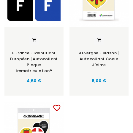
F France - Identifiant
Auvergne - Blason |
Européen | Autocollant
Autocollant Coeur
Plaque
J'aime
Immatriculation®
Prix
Prix
4,60 €
6,00 €
favorite_border