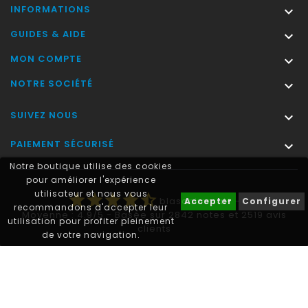
INFORMATIONS

GUIDES & AIDE

MON COMPTE

NOTRE SOCIÉTÉ

SUIVEZ NOUS

PAIEMENT SÉCURISÉ

Notre boutique utilise des cookies
pour améliorer l'expérience
utilisateur et nous vous
star
star
star
star
star_half
blasonimmat®
-
Accepter
Configurer
recommandons d'accepter leur
Moyenne :
4.9
/
5
- Basée sur
2842
notes et
2519
avis
utilisation pour profiter pleinement
clients
de votre navigation.
Autocollant plaque immatriculation® est une marque déposée.