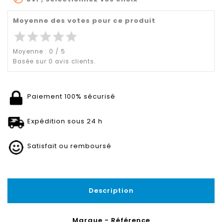
Moyenne des votes pour ce produit
star
star
star
star
star
Moyenne :
0
/
5
Basée sur
0
avis clients.
Paiement 100% sécurisé
Expédition sous 24 h
Satisfait ou remboursé
Description
Marque - Référence