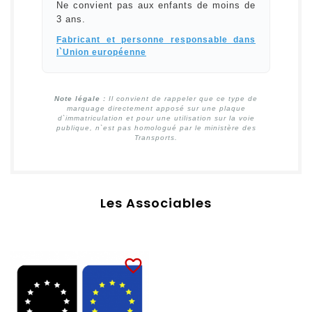
Ne convient pas aux enfants de moins de
3 ans.
Fabricant et personne responsable dans
l`Union européenne
Note légale :
Il convient de rappeler que ce type de
marquage directement apposé sur une plaque
d`immatriculation et pour une utilisation sur la voie
publique, n`est pas homologué par le ministère des
Transports.
Les Associables
favorite_border