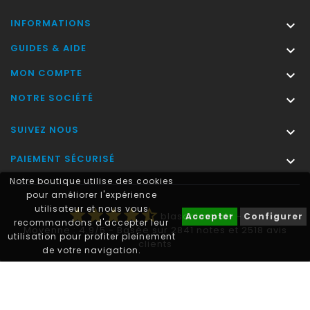
INFORMATIONS

GUIDES & AIDE

MON COMPTE

NOTRE SOCIÉTÉ

SUIVEZ NOUS

PAIEMENT SÉCURISÉ

Notre boutique utilise des cookies
pour améliorer l'expérience
utilisateur et nous vous
star
star
star
star
star_half
blasonimmat®
-
Accepter
Configurer
recommandons d'accepter leur
Moyenne :
4.9
/
5
- Basée sur
2841
notes et
2518
avis
utilisation pour profiter pleinement
clients
de votre navigation.