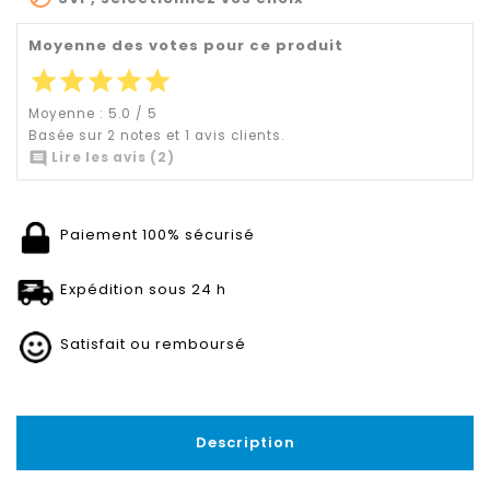
Moyenne des votes pour ce produit
star
star
star
star
star
Moyenne :
5.0
/
5
Basée sur
2
notes et
1
avis clients.

Lire les avis (2)
Paiement 100% sécurisé
Expédition sous 24 h
Satisfait ou remboursé
Description