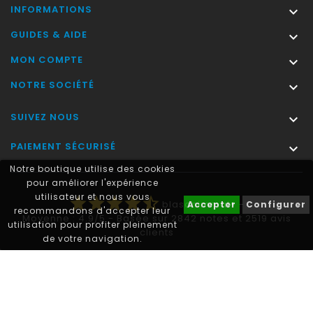
INFORMATIONS

GUIDES & AIDE

MON COMPTE

NOTRE SOCIÉTÉ

SUIVEZ NOUS

PAIEMENT SÉCURISÉ

Notre boutique utilise des cookies
pour améliorer l'expérience
utilisateur et nous vous
star
star
star
star
star_half
blasonimmat®
-
Accepter
Configurer
recommandons d'accepter leur
Moyenne :
4.9
/
5
- Basée sur
2842
notes et
2519
avis
utilisation pour profiter pleinement
clients
de votre navigation.
Autocollant plaque immatriculation® est une marque déposée.