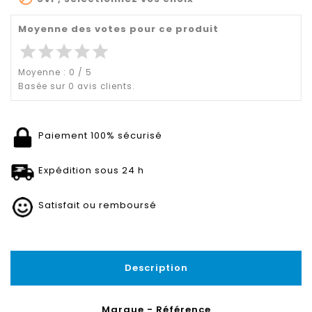
Moyenne des votes pour ce produit
star
star
star
star
star
Moyenne :
0
/
5
Basée sur
0
avis clients.
Paiement 100% sécurisé
Expédition sous 24 h
Satisfait ou remboursé
Description
Marque - Référence