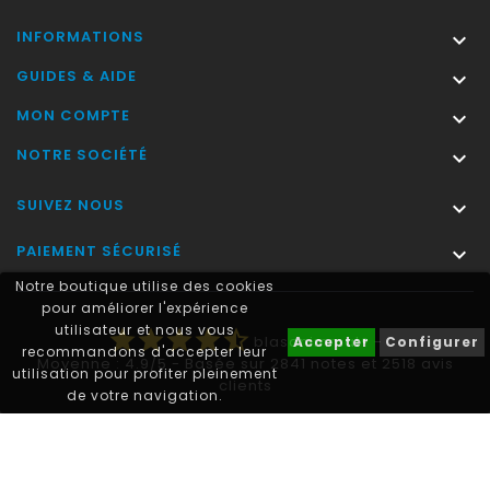
INFORMATIONS

GUIDES & AIDE

MON COMPTE

NOTRE SOCIÉTÉ

SUIVEZ NOUS

PAIEMENT SÉCURISÉ

Notre boutique utilise des cookies
pour améliorer l'expérience
utilisateur et nous vous
star
star
star
star
star_half
blasonimmat®
-
Accepter
Configurer
recommandons d'accepter leur
Moyenne :
4.9
/
5
- Basée sur
2841
notes et
2518
avis
utilisation pour profiter pleinement
clients
de votre navigation.