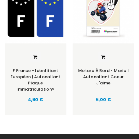
F France - Identifiant
Motard À Bord - Mario |
Européen | Autocollant
Autocollant Coeur
Plaque
J'aime
Immatriculation®
Prix
Prix
4,60 €
6,00 €