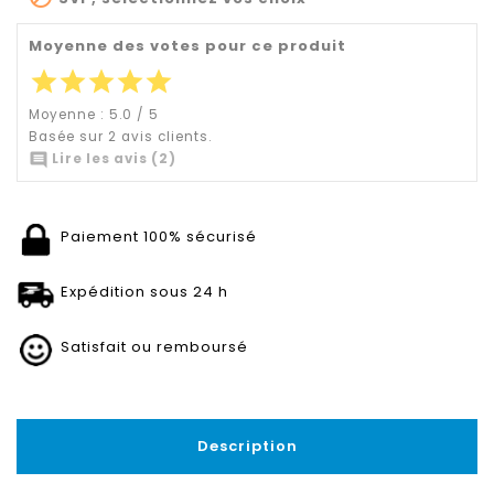
Moyenne des votes pour ce produit
star
star
star
star
star
Moyenne :
5.0
/
5
Basée sur
2
avis clients.

Lire les avis (2)
Paiement 100% sécurisé
Expédition sous 24 h
Satisfait ou remboursé
Description