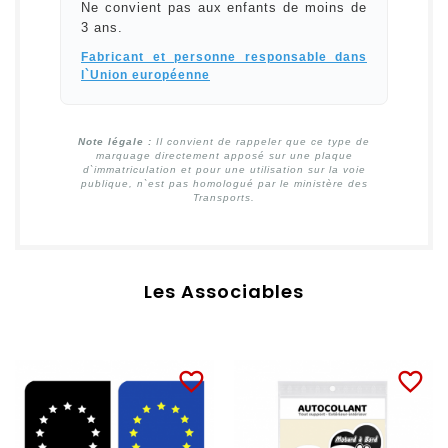
Ne convient pas aux enfants de moins de
3 ans.
Fabricant et personne responsable dans
l`Union européenne
Note légale :
Il convient de rappeler que ce type de
marquage directement apposé sur une plaque
d`immatriculation et pour une utilisation sur la voie
publique, n`est pas homologué par le ministère des
Transports.
Les Associables
favorite_border
favorite_border