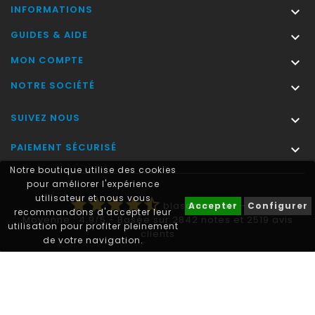
INFORMATIONS

GUIDES & AIDE

MON COMPTE

NOTRE SOCIÉTÉ

SUIVEZ NOUS

PAIEMENT SÉCURISÉ

Notre boutique utilise des cookies
pour améliorer l'expérience
utilisateur et nous vous
star
star
star
star
star_half
blasonimmat®
-
Accepter
Configurer
recommandons d'accepter leur
Moyenne :
4.9
/
5
- Basée sur
2842
notes et
2519
avis
utilisation pour profiter pleinement
clients
de votre navigation.
Autocollant plaque immatriculation® est une marque déposée.