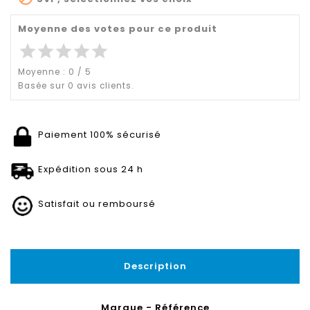
Moyenne des votes pour ce produit
star
star
star
star
star
Moyenne :
0
/
5
Basée sur
0
avis clients.
Paiement 100% sécurisé
Expédition sous 24 h
Satisfait ou remboursé
Description
Marque - Référence