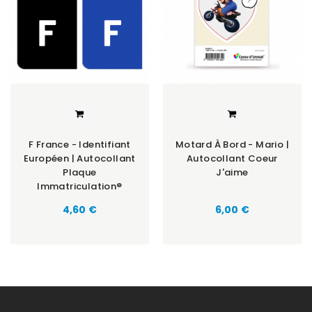
F France - Identifiant
Motard À Bord - Mario |
Européen | Autocollant
Autocollant Coeur
Plaque
J'aime
Immatriculation®
Prix
Prix
4,60 €
6,00 €