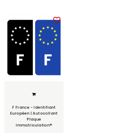
favorite_border
F France - Identifiant
Européen | Autocollant
Plaque
Immatriculation®