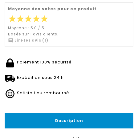
Moyenne des votes pour ce produit
star
star
star
star
star
Moyenne :
5.0
/
5
Basée sur
1
avis clients.

Lire les avis (1)
Paiement 100% sécurisé
Expédition sous 24 h
Satisfait ou remboursé
Description