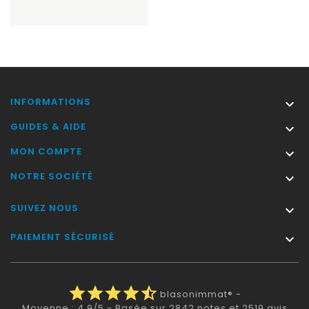
INFORMATIONS

GUIDES & AIDE

MON COMPTE

NOTRE SOCIÉTÉ

SUIVEZ NOUS

PAIEMENT SÉCURISÉ

star
star
star
star
star_half
blasonimmat®
-
Moyenne :
4.9
/
5
- Basée sur
2842
notes et
2519
avis