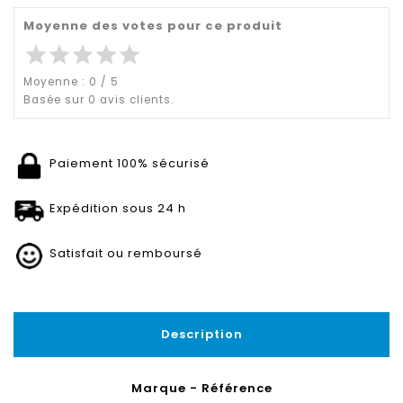
Moyenne des votes pour ce produit
star
star
star
star
star
Moyenne :
0
/
5
Basée sur
0
avis clients.
Paiement 100% sécurisé
Expédition sous 24 h
Satisfait ou remboursé
Description
Marque - Référence