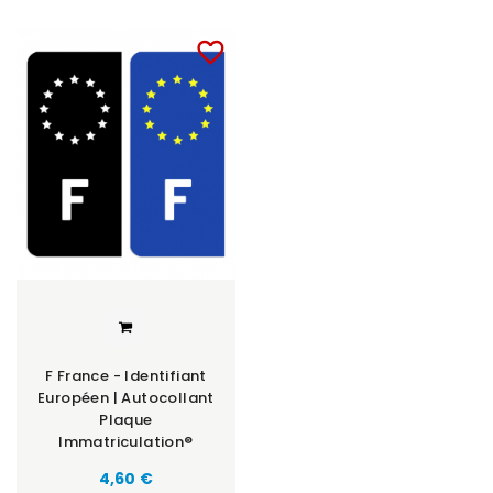
favorite_border
F France - Identifiant
Européen | Autocollant
Plaque
Immatriculation®
Prix
4,60 €