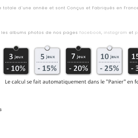
ie totale d`une année et sont Conçus et Fabriqués en Fran
er les albums photos de nos pages
facebook
,
instagram
et
p
s