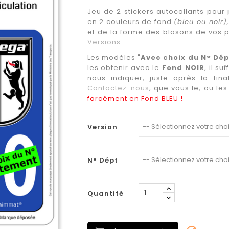
Jeu de 2 stickers autocollants pour
en 2 couleurs de fond
(bleu ou noir)
et de la forme des blasons de vos p
Versions
.
Les modèles "
Avec choix du N° Dé
les obtenir avec le
Fond NOIR
, il s
nous indiquer, juste après la fin
Contactez-nous
, que vous le, ou le
forcément en Fond BLEU !
Version
N° Dépt
Quantité