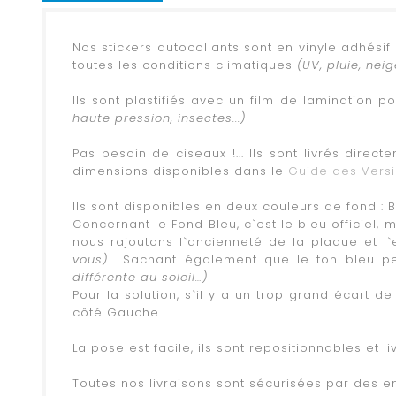
Nos stickers autocollants sont en vinyle adhési
toutes les conditions climatiques
(UV, pluie, neige,
.
Ils sont plastifiés avec un film de lamination 
haute pression, insectes...)
.
Pas besoin de ciseaux !... Ils sont livrés dire
dimensions disponibles dans le
Guide des Vers
.
Ils sont disponibles en deux couleurs de fond : 
Concernant le Fond Bleu, c`est le bleu officiel,
nous rajoutons l`ancienneté de la plaque et l`
vous)
... Sachant également que le ton bleu p
différente au soleil…)
Pour la solution, s`il y a un trop grand écart 
côté Gauche.
.
La pose est facile, ils sont repositionnables et 
.
Toutes nos livraisons sont sécurisées par des en