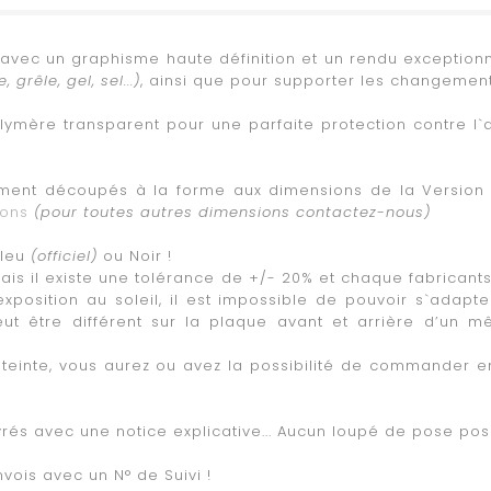
f avec un graphisme haute définition et un rendu exceptionn
 grêle, gel, sel...)
, ainsi que pour supporter les changeme
polymère transparent pour une parfaite protection contre l
ctement découpés à la forme aux dimensions de la Version 
ions
(pour toutes autres dimensions contactez-nous)
Bleu
(officiel)
ou Noir !
 mais il existe une tolérance de +/- 20% et chaque fabricant
exposition au soleil, il est impossible de pouvoir s`adap
eut être différent sur la plaque avant et arrière d’un 
de teinte, vous aurez ou avez la possibilité de commander 
livrés avec une notice explicative... Aucun loupé de pose poss
vois avec un N° de Suivi !