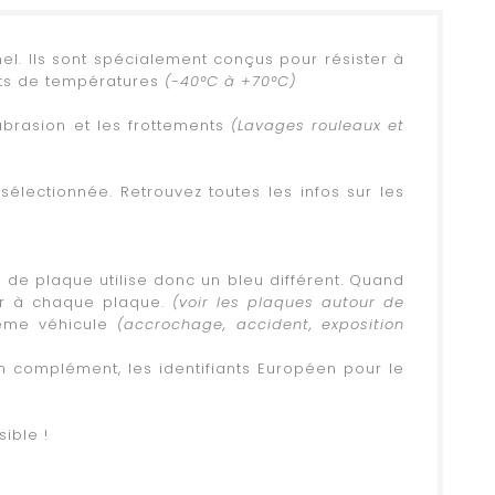
el. Ils sont spécialement conçus pour résister à
nts de températures
(-40°C à +70°C)
`abrasion et les frottements
(Lavages rouleaux et
sélectionnée. Retrouvez toutes les infos sur les
s de plaque utilise donc un bleu différent. Quand
ter à chaque plaque.
(voir les plaques autour de
même véhicule
(accrochage, accident, exposition
en complément, les identifiants Européen pour le
ible !