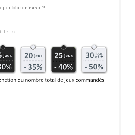
ce par
blason
immat™.
interest