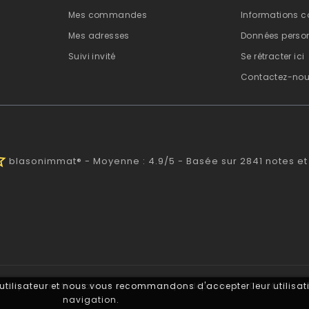
Mes commandes
Informations c
Mes adresses
Données person
Suivi invité
Se rétracter ici
Contactez-no
half
blasonimmat®
-
Moyenne :
4.9
/
5
- Basée sur
2841
notes et
 utilisateur et nous vous recommandons d'accepter leur utilisati
 plaque immatriculation® est une marque déposée. © 2011-2026 - 
navigation.