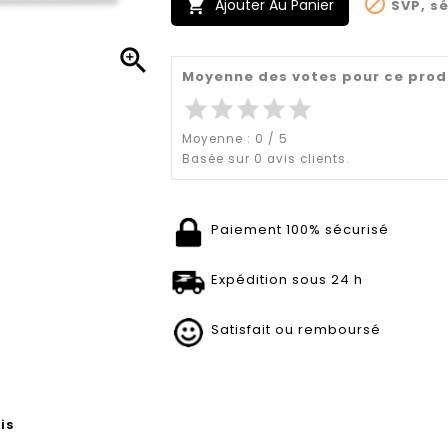

Ajouter Au Panier
SVP, sé


Moyenne des votes pour ce prod
star
star
star
star
star
Moyenne :
0
/
5
Basée sur
0
avis clients.
Paiement 100% sécurisé
Expédition sous 24 h
Satisfait ou remboursé
is