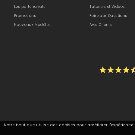
Les partenariats
Tutoriels et Vidéos
Promotions
Foire aux Questions
Nouveaux Modèles
Avis Clients
star
star
star
star
star_
Notre boutique utilise des cookies pour améliorer l'expérience
Autocollant