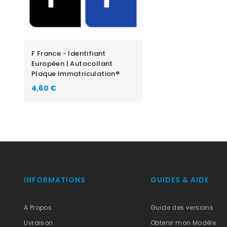
F France - Identifiant
Européen | Autocollant
Plaque Immatriculation®
Prix
4,60 €
INFORMATIONS
GUIDES & AIDE
A Propos
Guide des versions
Livraison
Obtenir mon Modèle