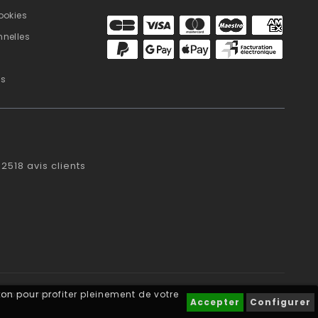
ookies
nelles
us
2518
avis clients
on pour profiter pleinement de votre
blasonimmat®
Accepter
Configurer