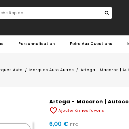
ns
Personnalisation
Foire Aux Questions
rques Auto
Marques Auto Autres
Artega - Macaron | Au
Artega - Macaron | Autoco
favorite_border
Ajouter à mes favoris
6,00 €
TTC