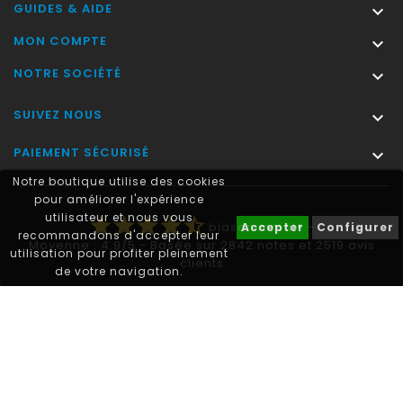
GUIDES & AIDE

MON COMPTE

NOTRE SOCIÉTÉ

SUIVEZ NOUS

PAIEMENT SÉCURISÉ

Notre boutique utilise des cookies
pour améliorer l'expérience
utilisateur et nous vous
star
star
star
star
star_half
blasonimmat®
-
Accepter
Configurer
recommandons d'accepter leur
Moyenne :
4.9
/
5
- Basée sur
2842
notes et
2519
avis
utilisation pour profiter pleinement
clients
de votre navigation.
Autocollant plaque immatriculation® est une marque déposée.
© 2011-2026 - blasonimmat®