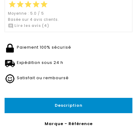
star
star
star
star
star
Moyenne :
5.0
/
5
Basée sur
4
avis clients.

Lire les avis (4)
Paiement 100% sécurisé
Expédition sous 24 h
Satisfait ou remboursé
Description
Marque - Référence