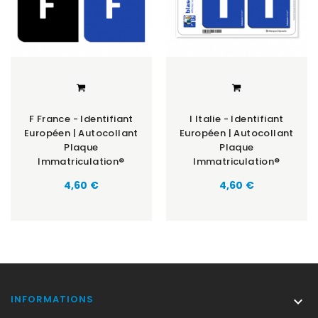
F France - Identifiant
I Italie - Identifiant
Européen | Autocollant
Européen | Autocollant
Plaque
Plaque
Immatriculation®
Immatriculation®
Prix
Prix
4,60 €
4,60 €
INFORMATIONS
