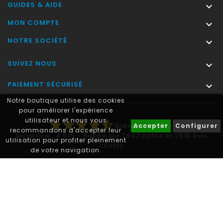
GUIDES & AIDE

MON COMPTE

NOTRE SOCIÉTÉ

SUIVEZ NOUS

PAIEMENT SÉCURISÉ

Notre boutique utilise des cookies
pour améliorer l'expérience
utilisateur et nous vous
star
star
star
star
star_half
blasonimmat®
-
Accepter
Configurer
recommandons d'accepter leur
Moyenne :
4.9
/
5
- Basée sur
2842
notes et
2519
avis
utilisation pour profiter pleinement
clients
de votre navigation.
Autocollant plaque immatriculation® est une marque déposée.
© 2011-2026 - blasonimmat®