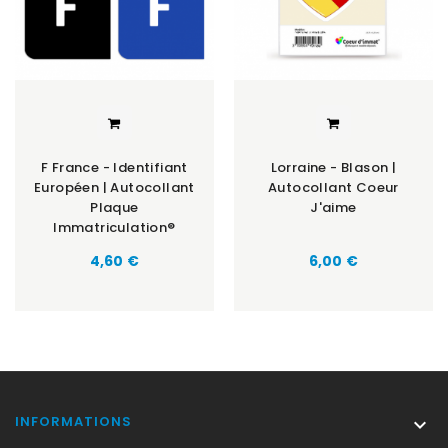
F France - Identifiant
Lorraine - Blason |
Européen | Autocollant
Autocollant Coeur
Plaque
J'aime
Immatriculation®
Prix
Prix
4,60 €
6,00 €
INFORMATIONS
