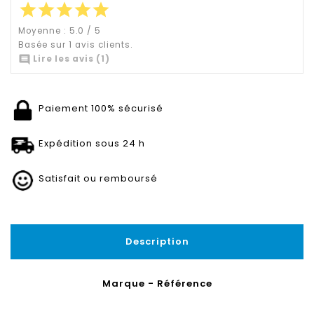
star
star
star
star
star
Moyenne :
5.0
/
5
Basée sur
1
avis clients.

Lire les avis (1)
Paiement 100% sécurisé
Expédition sous 24 h
Satisfait ou remboursé
Description
Marque - Référence