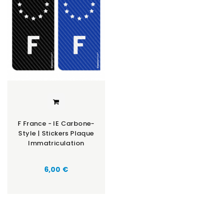
F France - IE Carbone-
Style | Stickers Plaque
Immatriculation
Prix
6,00 €