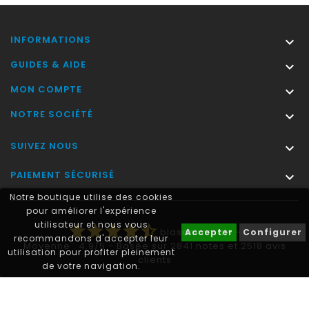
INFORMATIONS

GUIDES & AIDE

MON COMPTE

NOTRE SOCIÉTÉ

SUIVEZ NOUS

PAIEMENT SÉCURISÉ

Notre boutique utilise des cookies
pour améliorer l'expérience
utilisateur et nous vous
star
star
star
star
star_half
blasonimmat®
-
Accepter
Configurer
recommandons d'accepter leur
Moyenne :
4.9
/
5
- Basée sur
2841
notes et
2518
avis
utilisation pour profiter pleinement
clients
de votre navigation.