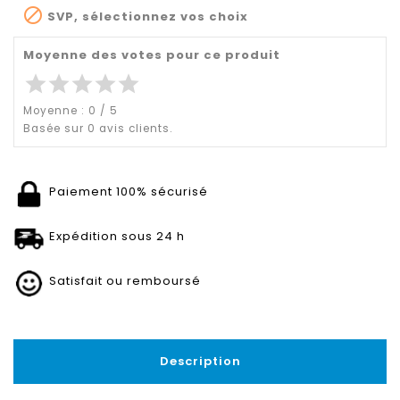

SVP, sélectionnez vos choix
Moyenne des votes pour ce produit
star
star
star
star
star
Moyenne :
0
/
5
Basée sur
0
avis clients.
Paiement 100% sécurisé
Expédition sous 24 h
Satisfait ou remboursé
Description