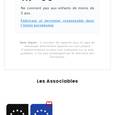
Ne convient pas aux enfants de moins de
3 ans.
Fabricant et personne responsable dans
l`Union européenne
Note légale :
Il convient de rappeler que ce type de
marquage directement apposé sur une plaque
d`immatriculation et pour une utilisation sur la voie
publique, n`est pas homologué par le ministère des
Transports.
Les Associables
favorite_border