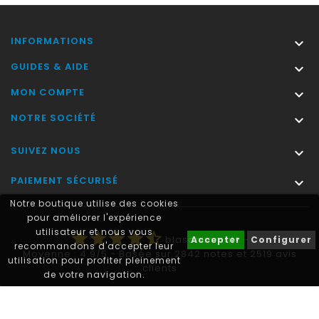
INFORMATIONS

GUIDES & AIDE

MON COMPTE

NOTRE SOCIÉTÉ

SUIVEZ NOUS

PAIEMENT SÉCURISÉ

Notre boutique utilise des cookies
pour améliorer l'expérience
utilisateur et nous vous
star
star
star
star
star_half
blasonimmat®
-
Accepter
Configurer
recommandons d'accepter leur
Moyenne :
4.9
/
5
- Basée sur
2842
notes et
2519
avis
utilisation pour profiter pleinement
clients
de votre navigation.