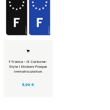
F France - IE Carbone-
Style | Stickers Plaque
Immatriculation
Prix
6,00 €