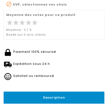

SVP, sélectionnez vos choix
Moyenne des votes pour ce produit
star
star
star
star
star
Moyenne :
0
/
5
Basée sur
0
avis clients.
Paiement 100% sécurisé
Expédition sous 24 h
Satisfait ou remboursé
Description