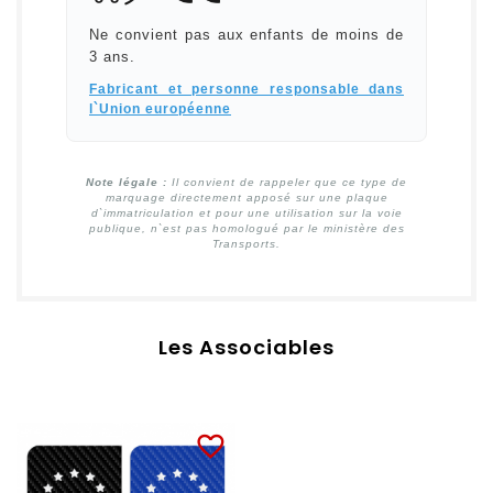
Ne convient pas aux enfants de moins de
3 ans.
Fabricant et personne responsable dans
l`Union européenne
Note légale :
Il convient de rappeler que ce type de
marquage directement apposé sur une plaque
d`immatriculation et pour une utilisation sur la voie
publique, n`est pas homologué par le ministère des
Transports.
Les Associables
favorite_border