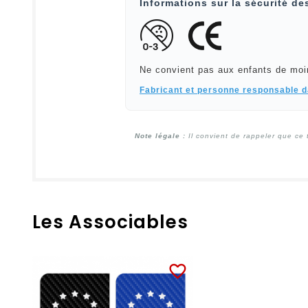
Informations sur la sécurité de
Ne convient pas aux enfants de moi
Fabricant et personne responsable 
Note légale :
Il convient de rappeler que ce 
Les Associables
favorite_border