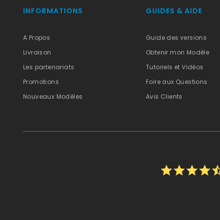
INFORMATIONS
GUIDES & AIDE
A Propos
Guide des versions
Livraison
Obtenir mon Modèle
Les partenariats
Tutoriels et Vidéos
Promotions
Foire aux Questions
Nouveaux Modèles
Avis Clients
star
star
star
star
star_h