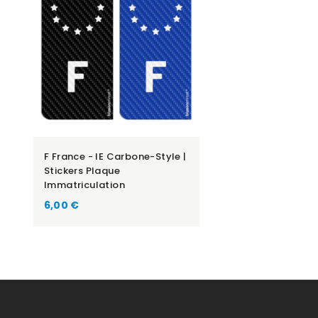
F France - IE Carbone-Style |
Stickers Plaque
Immatriculation
Prix
6,00 €