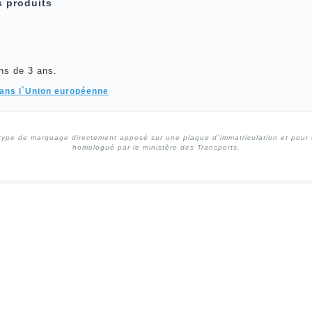
s produits
ns de 3 ans.
dans l`Union européenne
type de marquage directement apposé sur une plaque d`immatriculation et pour un
homologué par le ministère des Transports.