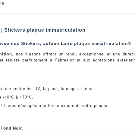
is
| Stickers plaque immatriculation
avec nos Stickers, autocollants plaque immatriculation®.
nition
, nos blasons offrent un rendu exceptionnel et une durabi
er résiste parfaitement à l`abrasion et aux agressions extérie
:
otale contre les UV, la pluie, la neige et le sel.
e -40°C à +70°C.
! Livrés découpés à la forme exacte de votre plaque.
u
Fond Noir
.