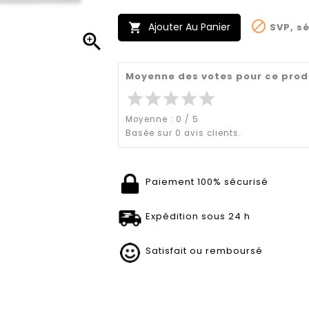

Ajouter Au Panier
SVP, sé


Moyenne des votes pour ce prod
star
star
star
star
star
Moyenne :
0
/
5
Basée sur
0
avis clients.
Paiement 100% sécurisé
Expédition sous 24 h
Satisfait ou remboursé