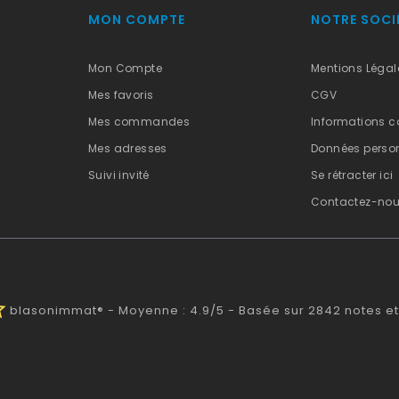
MON COMPTE
NOTRE SOCI
Mon Compte
Mentions Légal
Mes favoris
CGV
Mes commandes
Informations c
Mes adresses
Données person
Suivi invité
Se rétracter ici
Contactez-no
alf
blasonimmat®
-
Moyenne :
4.9
/
5
- Basée sur
2842
notes et