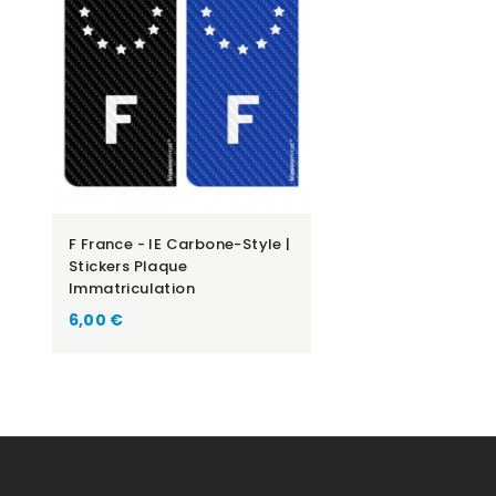
F France - IE Carbone-Style |
Stickers Plaque
Immatriculation
Prix
6,00 €