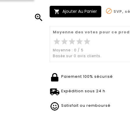

Ajouter Au Panier
SVP, sé


Moyenne des votes pour ce prod
star
star
star
star
star
Moyenne :
0
/
5
Basée sur
0
avis clients.
Paiement 100% sécurisé
Expédition sous 24 h
Satisfait ou remboursé