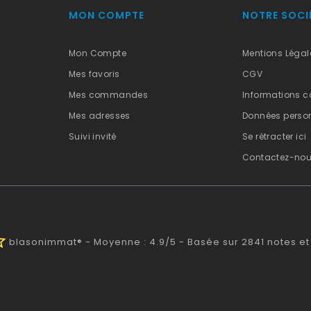
MON COMPTE
NOTRE SOCI
Mon Compte
Mentions Légal
Mes favoris
CGV
Mes commandes
Informations c
Mes adresses
Données person
Suivi invité
Se rétracter ici
Contactez-no
half
blasonimmat®
-
Moyenne :
4.9
/
5
- Basée sur
2841
notes et