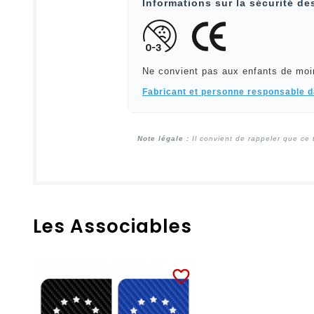
Informations sur la sécurité de
Ne convient pas aux enfants de moi
Fabricant et personne responsable 
Note légale :
Il convient de rappeler que ce 
Les Associables
favorite_border