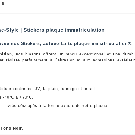
is
-Style | Stickers plaque immatriculation
avec nos Stickers, autocollants plaque immatriculation®.
nition
, nos blasons offrent un rendu exceptionnel et une durabi
er résiste parfaitement à l`abrasion et aux agressions extérie
:
otale contre les UV, la pluie, la neige et le sel.
e -40°C à +70°C.
! Livrés découpés à la forme exacte de votre plaque.
u
Fond Noir
.