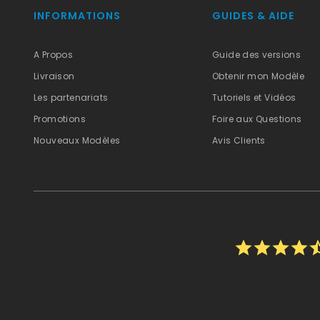
INFORMATIONS
GUIDES & AIDE
A Propos
Guide des versions
Livraison
Obtenir mon Modèle
Les partenariats
Tutoriels et Vidéos
Promotions
Foire aux Questions
Nouveaux Modèles
Avis Clients
star
star
star
star
star_