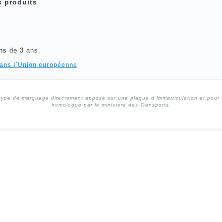
s produits
ns de 3 ans.
dans l`Union européenne
type de marquage directement apposé sur une plaque d`immatriculation et pour un
homologué par le ministère des Transports.