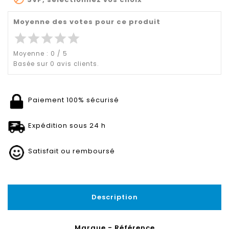
Moyenne des votes pour ce produit
star
star
star
star
star
Moyenne :
0
/
5
Basée sur
0
avis clients.
Paiement 100% sécurisé
Expédition sous 24 h
Satisfait ou remboursé
Description
Marque - Référence