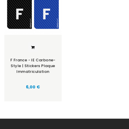
F France - IE Carbone-
Style | Stickers Plaque
Immatriculation
Prix
6,00 €