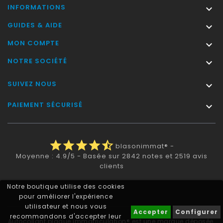
INFORMATIONS

GUIDES & AIDE

MON COMPTE

NOTRE SOCIÉTÉ

SUIVEZ NOUS

PAIEMENT SÉCURISÉ

star
star
star
star
star_half
blasonimmat®
-
Moyenne :
4.9
/
5
- Basée sur
2842
notes et
2519
avis
clients
Notre boutique utilise des cookies
pour améliorer l'expérience
utilisateur et nous vous
Accepter
Configurer
recommandons d'accepter leur
Autocollant plaque immatriculation® est une marque déposée.